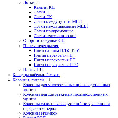
Лотки
Каналы КН
Лотки Л
Лотки ЛК
Лотки междупутные МПЛ
Лотки междушпальные МШЛ
Лотки прикромочные
Лотки телескопические
Опорные подушки ОП
Плиты перекрытия
Плиты днища ПДУ, ПТУ
Плиты перекрытия П
Плиты перекрытия ПТ
Плиты перекрытия ПТО
Плиты ПП
Колодцы кабельной связи
Колонны, ригели
Колонны для многоэтажных производственных
зданий
Колонны для одноэтажных производственных
зданий
Колонны силосных сооружений по хранению и
переработке зерна
Колонны этажерок
Ригели РОП