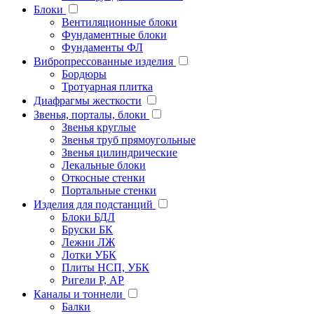
Блоки
Вентиляционные блоки
Фундаментные блоки
Фундаменты ФЛ
Вибропрессованные изделия
Бордюры
Тротуарная плитка
Диафрагмы жесткости
Звенья, порталы, блоки
Звенья круглые
Звенья труб прямоугольные
Звенья цилиндрические
Лекальные блоки
Откосные стенки
Портальные стенки
Изделия для подстанций
Блоки БДЛ
Бруски БК
Лежни ЛЖ
Лотки УБК
Плиты НСП, УБК
Ригели Р, АР
Каналы и тоннели
Балки