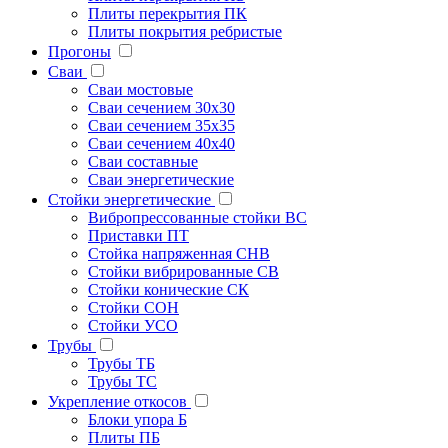
Плиты перекрытия ПК
Плиты покрытия ребристые
Прогоны
Сваи
Сваи мостовые
Сваи сечением 30х30
Сваи сечением 35х35
Сваи сечением 40х40
Сваи составные
Сваи энергетические
Стойки энергетические
Вибропрессованные стойки ВС
Приставки ПТ
Стойка напряженная СНВ
Стойки вибрированные СВ
Стойки конические СК
Стойки СОН
Стойки УСО
Трубы
Трубы ТБ
Трубы ТС
Укрепление откосов
Блоки упора Б
Плиты ПБ