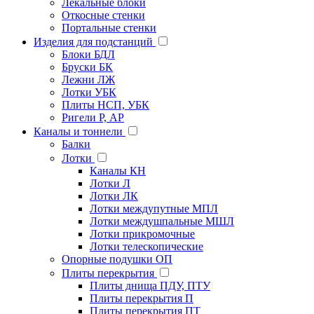
Лекальные блоки
Откосные стенки
Портальные стенки
Изделия для подстанций
Блоки БДЛ
Бруски БК
Лежни ЛЖ
Лотки УБК
Плиты НСП, УБК
Ригели Р, АР
Каналы и тоннели
Балки
Лотки
Каналы КН
Лотки Л
Лотки ЛК
Лотки междупутные МПЛ
Лотки междушпальные МШЛ
Лотки прикромочные
Лотки телескопические
Опорные подушки ОП
Плиты перекрытия
Плиты днища ПДУ, ПТУ
Плиты перекрытия П
Плиты перекрытия ПТ