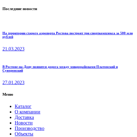
Последние новости
На территории старого аэропорта Ростова построят три спорткомплекса за 500 млн
рублей
21.03.2023
В Ростове-на-Дону появится дорога между микрорайонами Платовский и
Суворовский
27.01.2023
Меню
Каталог
О компании
Доставка
Новости
Производство
Объекты