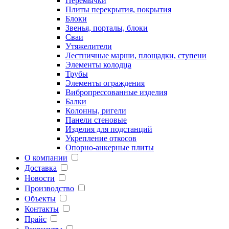
Перемычки
Плиты перекрытия, покрытия
Блоки
Звенья, порталы, блоки
Сваи
Утяжелители
Лестничные марши, площадки, ступени
Элементы колодца
Трубы
Элементы ограждения
Вибропрессованные изделия
Балки
Колонны, ригели
Панели стеновые
Изделия для подстанций
Укрепление откосов
Опорно-анкерные плиты
О компании
Доставка
Новости
Производство
Объекты
Контакты
Прайс