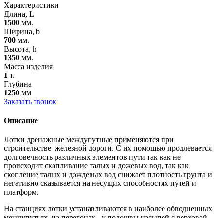
Характеристики
Длина, L
1500
мм.
Ширина, b
700
мм.
Высота, h
1350
мм.
Масса изделия
1
т.
Глубина
1250
мм
Заказать звонок
Описание
Лотки дренажные междупутные применяются при
строительстве железной дороги. С их помощью продлевается
долговечность различных элементов пути так как не
происходит скапливание талых и дожевых вод, так как
скопление талых и дождевых вод снижает плотность грунта и
негативно сказывается на несущих способностях путей и
платформ.
На станциях лотки устанавливаются в наиболее обводненных
междупутьях, на перегонах - у подошвы насыпей с верховой