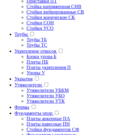
Приставки ПТ
Стойка напряженная СНВ
Стойки вибрированные СВ
Стойки конические СК
Стойки СОН
Стойки УСО
Трубы
Трубы ТБ
Трубы ТС
Укрепление откосов
Блоки упора Б
Плиты ПБ
Плиты укрепления П
Упоры У
Укрытия
Утяжелители
Утяжелители УБКМ
Утяжелители УБО
Утяжелители УТК
Фермы
Фундаменты опор
Плиты анкерные ПА
Плиты навесные ПН
Стойки фундаментов СФ
Фундаменты составные