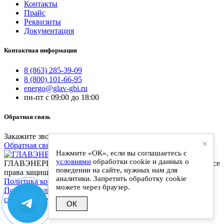
Контакты
Прайс
Реквизиты
Документация
Контактная информация
8 (863) 285-39-09
8 (800) 101-66-95
energo@glav-gbi.ru
пн-пт с 09:00 до 18:00
Обратная связь
Закажите звонок и наш специалист свяжется с вами
×
Обратная связь
Нажмите «ОК», если вы соглашаетесь с
условиями
обработки cookie и данных о
ГЛАВЭНЕРГО-ЖБИ - поставки железобетонных изделий. Все
поведении на сайте, нужных нам для
права защищены
аналитики. Запретить обработку cookie
Политика конфиденциальности
|
можете через браузер.
Пользовательское соглашение
|
Разработка и сопровождение
сайта: Anykey-It
ОК