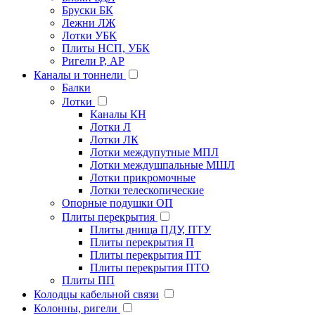
Бруски БК
Лежни ЛЖ
Лотки УБК
Плиты НСП, УБК
Ригели Р, АР
Каналы и тоннели
Балки
Лотки
Каналы КН
Лотки Л
Лотки ЛК
Лотки междупутные МПЛ
Лотки междушпальные МШЛ
Лотки прикромочные
Лотки телескопические
Опорные подушки ОП
Плиты перекрытия
Плиты днища ПДУ, ПТУ
Плиты перекрытия П
Плиты перекрытия ПТ
Плиты перекрытия ПТО
Плиты ПП
Колодцы кабельной связи
Колонны, ригели