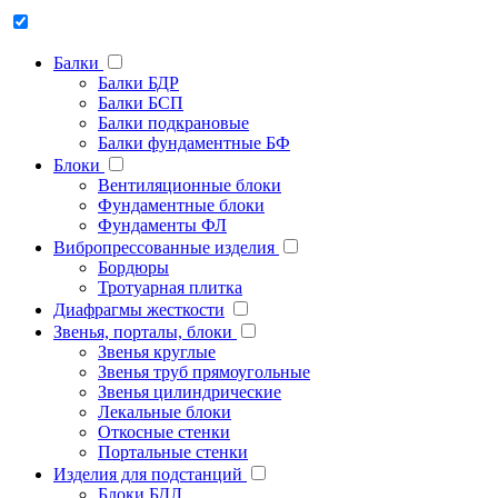
Балки
Балки БДР
Балки БСП
Балки подкрановые
Балки фундаментные БФ
Блоки
Вентиляционные блоки
Фундаментные блоки
Фундаменты ФЛ
Вибропрессованные изделия
Бордюры
Тротуарная плитка
Диафрагмы жесткости
Звенья, порталы, блоки
Звенья круглые
Звенья труб прямоугольные
Звенья цилиндрические
Лекальные блоки
Откосные стенки
Портальные стенки
Изделия для подстанций
Блоки БДЛ