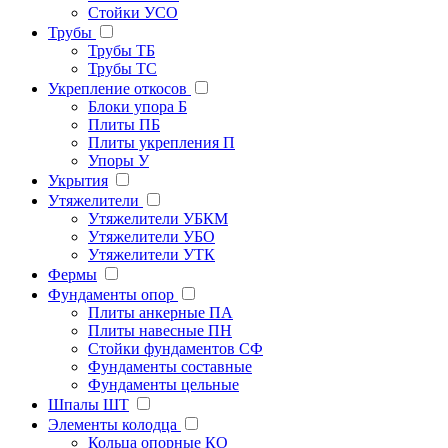
Стойки УСО
Трубы
Трубы ТБ
Трубы ТС
Укрепление откосов
Блоки упора Б
Плиты ПБ
Плиты укрепления П
Упоры У
Укрытия
Утяжелители
Утяжелители УБКМ
Утяжелители УБО
Утяжелители УТК
Фермы
Фундаменты опор
Плиты анкерные ПА
Плиты навесные ПН
Стойки фундаментов СФ
Фундаменты составные
Фундаменты цельные
Шпалы ШТ
Элементы колодца
Кольца опорные КО