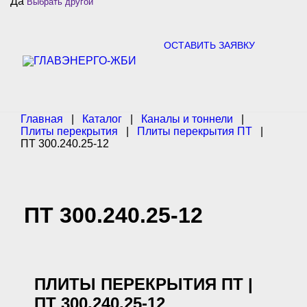
Да
Выбрать другой
c
h
f
o
ОСТАВИТЬ ЗАЯВКУ
r
:
Главная
|
Каталог
|
Каналы и тоннели
|
Плиты перекрытия
|
Плиты перекрытия ПТ
|
ПТ 300.240.25-12
ПТ 300.240.25-12
ПЛИТЫ ПЕРЕКРЫТИЯ ПТ |
ПТ 300.240.25-12