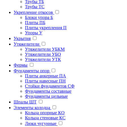
Трубы ТБ
Трубы ТС
Укрепление откосов
Блоки упора Б
Плиты ПБ
Плиты укрепления П
Упоры У
Укрытия
Утяжелители
Утяжелители УБКМ
Утяжелители УБО
Утяжелители УТК
Фермы
Фундаменты опор
Плиты анкерные ПА
Плиты навесные ПН
Стойки фундаментов СФ
Фундаменты составные
Фундаменты цельные
Шпалы ШТ
Элементы колодца
Кольца опорные КО
Кольца стеновые КС
Люки чугунные