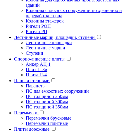
зданий
Колонны силосных сооружений по хранению и
переработке зерна
Колонны этажерок
Ригели РОП
Ригели РП
Лестничные марши, площадки, ступени
Лестничные площадки
Лестничные марши
Ступени
Опорно-анкерные плиты
Анкер АЦ-1
Плит П-3и
Плита П-4
Панели стеновые
Парапеты
ПС для емкостных сооружений
ПС толщиной 250мм
ПС толщиной 300мм
ПС толщиной 350мм
Перемычки
Перемычки брусковые
Перемычки плитные
Плиты дорожные