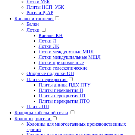
Лотки УБК
Плиты НСП, УБК
Ригели Р, АР
Каналы и тоннели
Балки
Лотки
Каналы КН
Лотки Л
Лотки ЛК
Лотки междупутные МПЛ
Лотки междушпальные МШЛ
Лотки прикромочные
Лотки телескопические
Опорные подушки ОП
Плиты перекрытия
Плиты днища ПДУ, ПТУ
Плиты перекрытия П
Плиты перекрытия ПТ
Плиты перекрытия ПТО
Плиты ПП
Колодцы кабельной связи
Колонны, ригели
Колонны для многоэтажных производственных
зданий
Колонны для одноэтажных производственных