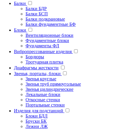
Балки
Балки БДР
Балки БСП
Балки подкрановые
Балки фундаментные БФ
Блоки
Вентиляционные блоки
Фундаментные блоки
Фундаменты ФЛ
Вибропрессованные изделия
Бордюры
Тротуарная плитка
Диафрагмы жесткости
Звенья, порталы, блоки
Звенья круглые
Звенья труб прямоугольные
Звенья цилиндрические
Лекальные блоки
Откосные стенки
Портальные стенки
Изделия для подстанций
Блоки БДЛ
Бруски БК
Лежни ЛЖ