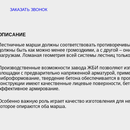
ЗАКАЗАТЬ ЗВОНОК
ОПИСАНИЕ
Лестничные марши
должны соответствовать противоречивы
должны быть как можно менее громоздкими, а с другой – о
нагрузкам. Ломаная геометрия всей системы лестниц только
Производственные возможности завода ЖБИ позволяют изг
площадки с предварительно напряженной арматурой, прим
виброформование, твердение бетона обеспечивается в про
конструкции имеют качественные лицевые поверхности, бет
эффективное армирование.
Особенно важную роль играет качество изготовления для н
которое опираются оба марша.