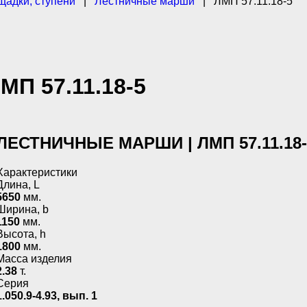
щадки, ступени
|
Лестничные марши
|
ЛМП 57.11.18-5
МП 57.11.18-5
ЛЕСТНИЧНЫЕ МАРШИ | ЛМП 57.11.18-
Характеристики
Длина, L
5650
мм.
Ширина, b
1150
мм.
Высота, h
1800
мм.
Масса изделия
2.38
т.
Серия
1.050.9-4.93, вып. 1