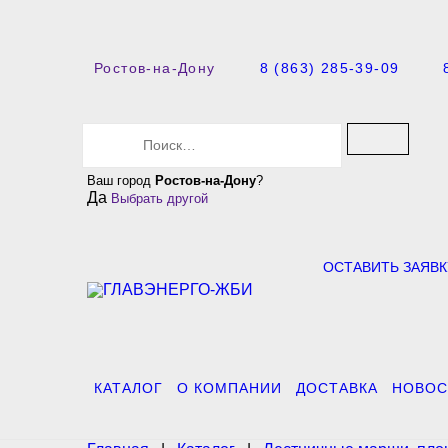
Ростов-на-Дону
8 (863) 285-39-09
S
e
a
Ваш город
Ростов-на-Дону
?
r
Да
Выбрать другой
c
h
f
o
ОСТАВИТЬ ЗАЯВК
r
:
КАТАЛОГ
О КОМПАНИИ
ДОСТАВКА
НОВОС