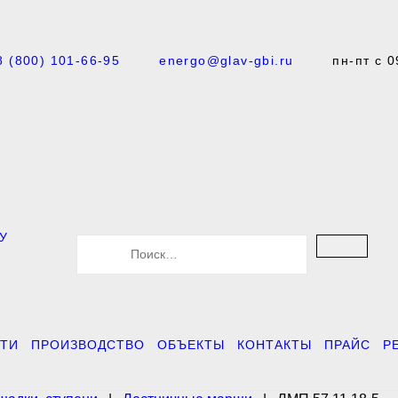
8 (800) 101-66-95
energo@glav-gbi.ru
пн-пт с 0
У
S
e
a
r
c
h
f
ТИ
ПРОИЗВОДСТВО
ОБЪЕКТЫ
КОНТАКТЫ
ПРАЙС
Р
o
r
: