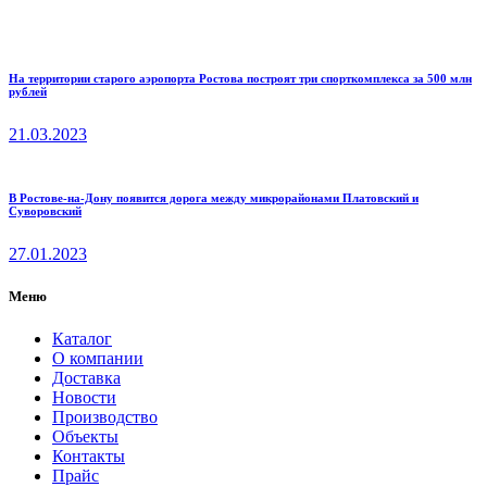
На территории старого аэропорта Ростова построят три спорткомплекса за 500 млн
рублей
21.03.2023
В Ростове-на-Дону появится дорога между микрорайонами Платовский и
Суворовский
27.01.2023
Меню
Каталог
О компании
Доставка
Новости
Производство
Объекты
Контакты
Прайс