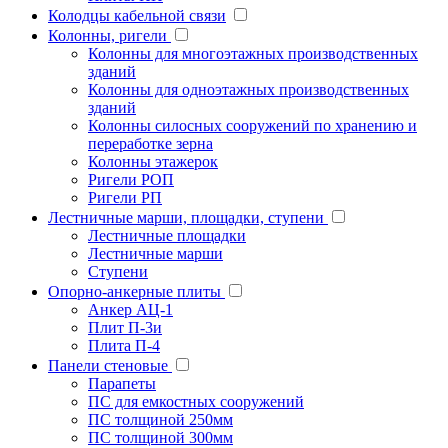
Колодцы кабельной связи
Колонны, ригели
Колонны для многоэтажных производственных
зданий
Колонны для одноэтажных производственных
зданий
Колонны силосных сооружений по хранению и
переработке зерна
Колонны этажерок
Ригели РОП
Ригели РП
Лестничные марши, площадки, ступени
Лестничные площадки
Лестничные марши
Ступени
Опорно-анкерные плиты
Анкер АЦ-1
Плит П-3и
Плита П-4
Панели стеновые
Парапеты
ПС для емкостных сооружений
ПС толщиной 250мм
ПС толщиной 300мм