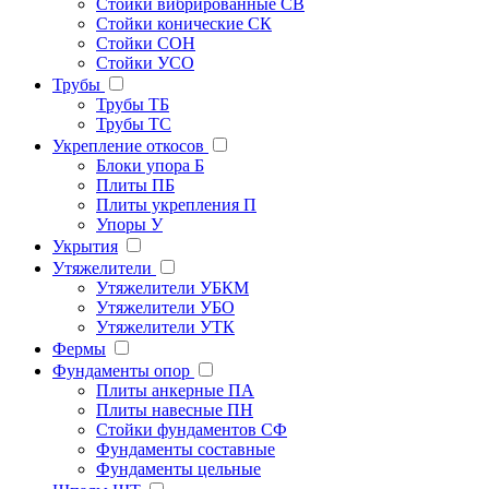
Стойки вибрированные СВ
Стойки конические СК
Стойки СОН
Стойки УСО
Трубы
Трубы ТБ
Трубы ТС
Укрепление откосов
Блоки упора Б
Плиты ПБ
Плиты укрепления П
Упоры У
Укрытия
Утяжелители
Утяжелители УБКМ
Утяжелители УБО
Утяжелители УТК
Фермы
Фундаменты опор
Плиты анкерные ПА
Плиты навесные ПН
Стойки фундаментов СФ
Фундаменты составные
Фундаменты цельные