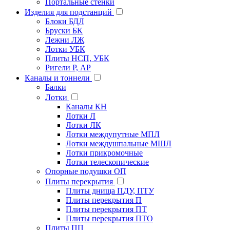
Портальные стенки
Изделия для подстанций
Блоки БДЛ
Бруски БК
Лежни ЛЖ
Лотки УБК
Плиты НСП, УБК
Ригели Р, АР
Каналы и тоннели
Балки
Лотки
Каналы КН
Лотки Л
Лотки ЛК
Лотки междупутные МПЛ
Лотки междушпальные МШЛ
Лотки прикромочные
Лотки телескопические
Опорные подушки ОП
Плиты перекрытия
Плиты днища ПДУ, ПТУ
Плиты перекрытия П
Плиты перекрытия ПТ
Плиты перекрытия ПТО
Плиты ПП