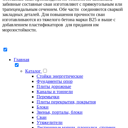
забивные составные сваи изготовляют с прямоугольным или
трапецеидальным сечением. Обе части соединяются сваркой
закладных деталей. Для повышения прочности сваи
изготавливаются из тяжелого бетона марки В25 и выше с
добавлением пластификаторов для придания им
морозостойкости.
Главная
Каталог
Стойки энергетические
Фундаменты опор
Плиты дорожные
Каналы и тоннели
Перемычки
Плиты перекрытия, покрытия
Блоки
Звенья, порталы, блоки
Сваи
Утяжелители
Лестничные марши, площадки, ступени