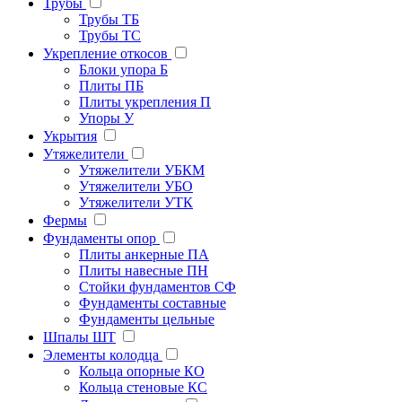
Трубы
Трубы ТБ
Трубы ТС
Укрепление откосов
Блоки упора Б
Плиты ПБ
Плиты укрепления П
Упоры У
Укрытия
Утяжелители
Утяжелители УБКМ
Утяжелители УБО
Утяжелители УТК
Фермы
Фундаменты опор
Плиты анкерные ПА
Плиты навесные ПН
Стойки фундаментов СФ
Фундаменты составные
Фундаменты цельные
Шпалы ШТ
Элементы колодца
Кольца опорные КО
Кольца стеновые КС