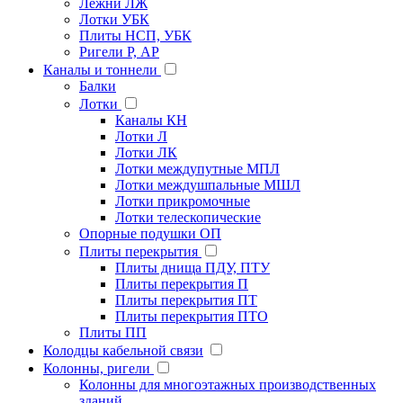
Лежни ЛЖ
Лотки УБК
Плиты НСП, УБК
Ригели Р, АР
Каналы и тоннели
Балки
Лотки
Каналы КН
Лотки Л
Лотки ЛК
Лотки междупутные МПЛ
Лотки междушпальные МШЛ
Лотки прикромочные
Лотки телескопические
Опорные подушки ОП
Плиты перекрытия
Плиты днища ПДУ, ПТУ
Плиты перекрытия П
Плиты перекрытия ПТ
Плиты перекрытия ПТО
Плиты ПП
Колодцы кабельной связи
Колонны, ригели
Колонны для многоэтажных производственных
зданий