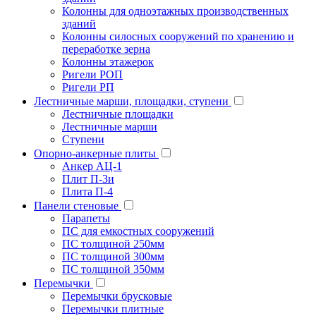
Колонны для одноэтажных производственных
зданий
Колонны силосных сооружений по хранению и
переработке зерна
Колонны этажерок
Ригели РОП
Ригели РП
Лестничные марши, площадки, ступени
Лестничные площадки
Лестничные марши
Ступени
Опорно-анкерные плиты
Анкер АЦ-1
Плит П-3и
Плита П-4
Панели стеновые
Парапеты
ПС для емкостных сооружений
ПС толщиной 250мм
ПС толщиной 300мм
ПС толщиной 350мм
Перемычки
Перемычки брусковые
Перемычки плитные