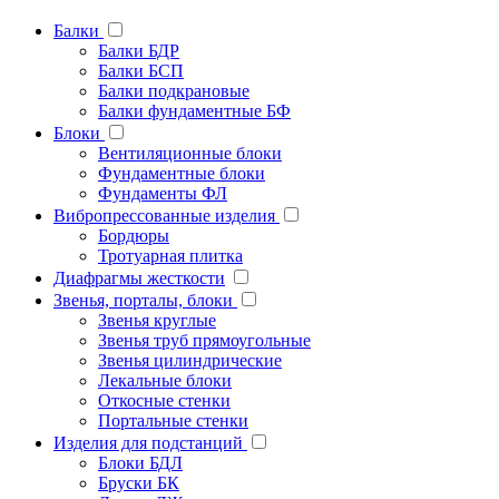
Балки
Балки БДР
Балки БСП
Балки подкрановые
Балки фундаментные БФ
Блоки
Вентиляционные блоки
Фундаментные блоки
Фундаменты ФЛ
Вибропрессованные изделия
Бордюры
Тротуарная плитка
Диафрагмы жесткости
Звенья, порталы, блоки
Звенья круглые
Звенья труб прямоугольные
Звенья цилиндрические
Лекальные блоки
Откосные стенки
Портальные стенки
Изделия для подстанций
Блоки БДЛ
Бруски БК