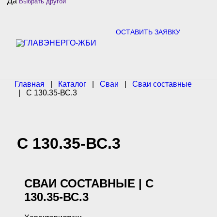
Да
Выбрать другой
c
h
f
o
ОСТАВИТЬ ЗАЯВКУ
r
:
Главная
|
Каталог
|
Сваи
|
Сваи составные
|
С 130.35-ВС.3
С 130.35-ВС.3
СВАИ СОСТАВНЫЕ | С
130.35-ВС.3