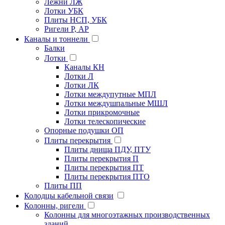
Лежни ЛЖ
Лотки УБК
Плиты НСП, УБК
Ригели Р, АР
Каналы и тоннели
Балки
Лотки
Каналы КН
Лотки Л
Лотки ЛК
Лотки междупутные МПЛ
Лотки междушпальные МШЛ
Лотки прикромочные
Лотки телескопические
Опорные подушки ОП
Плиты перекрытия
Плиты днища ПДУ, ПТУ
Плиты перекрытия П
Плиты перекрытия ПТ
Плиты перекрытия ПТО
Плиты ПП
Колодцы кабельной связи
Колонны, ригели
Колонны для многоэтажных производственных
зданий