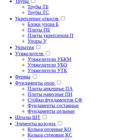
Трубы
Трубы ТБ
Трубы ТС
Укрепление откосов
Блоки упора Б
Плиты ПБ
Плиты укрепления П
Упоры У
Укрытия
Утяжелители
Утяжелители УБКМ
Утяжелители УБО
Утяжелители УТК
Фермы
Фундаменты опор
Плиты анкерные ПА
Плиты навесные ПН
Стойки фундаментов СФ
Фундаменты составные
Фундаменты цельные
Шпалы ШТ
Элементы колодца
Кольца опорные КО
Кольца стеновые КС