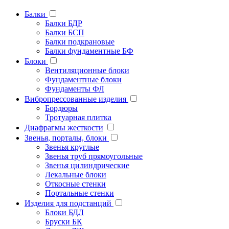
Балки
Балки БДР
Балки БСП
Балки подкрановые
Балки фундаментные БФ
Блоки
Вентиляционные блоки
Фундаментные блоки
Фундаменты ФЛ
Вибропрессованные изделия
Бордюры
Тротуарная плитка
Диафрагмы жесткости
Звенья, порталы, блоки
Звенья круглые
Звенья труб прямоугольные
Звенья цилиндрические
Лекальные блоки
Откосные стенки
Портальные стенки
Изделия для подстанций
Блоки БДЛ
Бруски БК