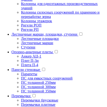
Колонны для одноэтажных производственных
зданий
Колонны силосных сооружений по хранению и
переработке зерна
Колонны этажерок
Ригели РОП
Ригели РП
Лестничные марши, площадки, ступени
Лестничные площадки
Лестничные марши
Ступени
Опорно-анкерные плиты
Анкер АЦ-1
Плит П-3и
Плита П-4
Панели стеновые
Парапеты
ПС для емкостных сооружений
ПС толщиной 250мм
ПС толщиной 300мм
ПС толщиной 350мм
Перемычки
Перемычки брусковые
Перемычки плитные