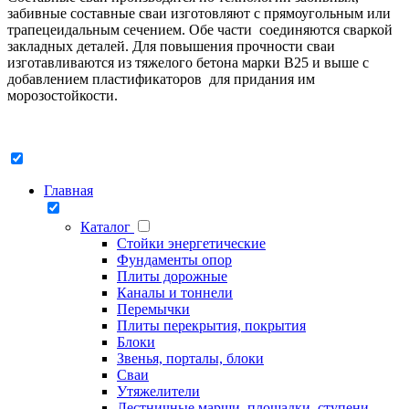
забивные составные сваи изготовляют с прямоугольным или
трапецеидальным сечением. Обе части соединяются сваркой
закладных деталей. Для повышения прочности сваи
изготавливаются из тяжелого бетона марки В25 и выше с
добавлением пластификаторов для придания им
морозостойкости.
Главная
Каталог
Стойки энергетические
Фундаменты опор
Плиты дорожные
Каналы и тоннели
Перемычки
Плиты перекрытия, покрытия
Блоки
Звенья, порталы, блоки
Сваи
Утяжелители
Лестничные марши, площадки, ступени