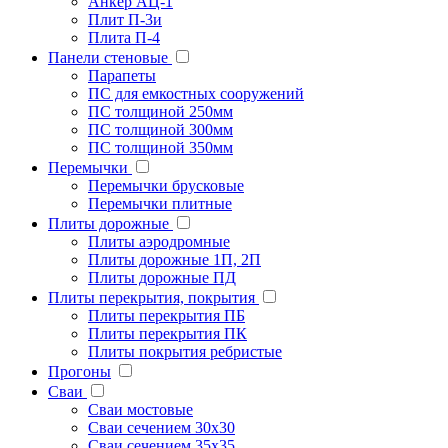
Анкер АЦ-1
Плит П-3и
Плита П-4
Панели стеновые
Парапеты
ПС для емкостных сооружений
ПС толщиной 250мм
ПС толщиной 300мм
ПС толщиной 350мм
Перемычки
Перемычки брусковые
Перемычки плитные
Плиты дорожные
Плиты аэродромные
Плиты дорожные 1П, 2П
Плиты дорожные ПД
Плиты перекрытия, покрытия
Плиты перекрытия ПБ
Плиты перекрытия ПК
Плиты покрытия ребристые
Прогоны
Сваи
Сваи мостовые
Сваи сечением 30х30
Сваи сечением 35х35