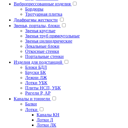
Вибропрессованные изделия
Бордюры
Тротуарная плитка
Диафрагмы жесткости
Звенья, порталы, блоки
Звенья круглые
Звенья труб прямоугольные
Звенья цилиндрические
Лекальные блоки
Откосные стенки
Портальные стенки
Изделия для подстанций
Блоки БДЛ
Бруски БК
Лежни ЛЖ
Лотки УБК
Плиты НСП, УБК
Ригели Р, АР
Каналы и тоннели
Балки
Лотки
Каналы КН
Лотки Л
Лотки ЛК