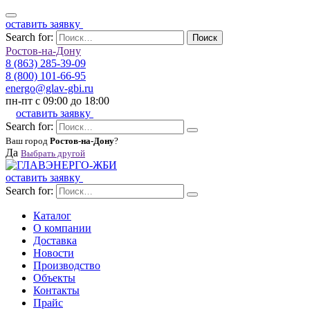
оставить заявку
Search for:
Поиск
Ростов-на-Дону
8 (863) 285-39-09
8 (800) 101-66-95
energo@glav-gbi.ru
пн-пт с 09:00 до 18:00
оставить заявку
Search for:
Ваш город
Ростов-на-Дону
?
Да
Выбрать другой
оставить заявку
Search for:
Каталог
О компании
Доставка
Новости
Производство
Объекты
Контакты
Прайс