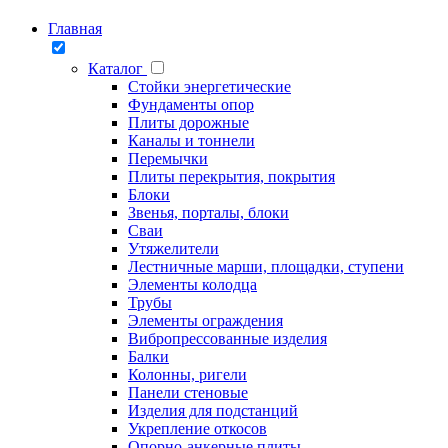
Главная
Каталог
Стойки энергетические
Фундаменты опор
Плиты дорожные
Каналы и тоннели
Перемычки
Плиты перекрытия, покрытия
Блоки
Звенья, порталы, блоки
Сваи
Утяжелители
Лестничные марши, площадки, ступени
Элементы колодца
Трубы
Элементы ограждения
Вибропрессованные изделия
Балки
Колонны, ригели
Панели стеновые
Изделия для подстанций
Укрепление откосов
Опорно-анкерные плиты