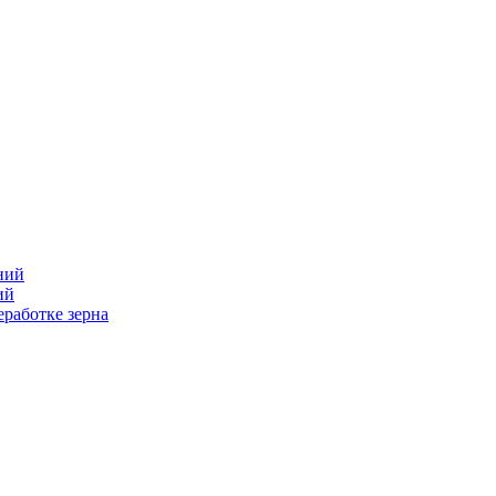
ний
ий
работке зерна