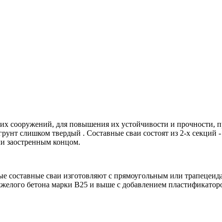
х сооружений, для повышения их устойчивости и прочности, пр
 грунт слишком твердый . Составные сваи состоят из 2-х секций 
ли заостренным концом.
ые составные сваи изготовляют с прямоугольным или трапецеид
яжелого бетона марки В25 и выше с добавлением пластификатор