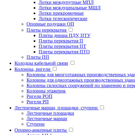
Лотки междупутные МПЛ
Лотки междушпальные МШЛ
Лотки прикромочные
Лотки телескопические
Опорные подушки ОП
Плиты перекрытия
Плиты днища ПДУ, ПТУ
Плиты перекрытия П
Плиты перекрытия ПТ
Плиты перекрытия ПТО
Плиты ПП
Колодцы кабельной связи
Колонны, ригели
Колонны для многоэтажных производственных зда
Колонны для одноэтажных производственных здан
Колонны силосных сооружений по хранению и пере
Колонны этажерок
Ригели РОП
Ригели РП
Лестничные марши, площадки, ступени
Лестничные площадки
Лестничные марши
Ступени
Опорно-анкерные плиты