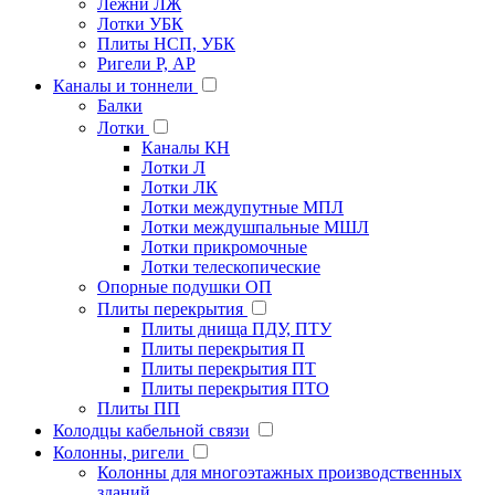
Лежни ЛЖ
Лотки УБК
Плиты НСП, УБК
Ригели Р, АР
Каналы и тоннели
Балки
Лотки
Каналы КН
Лотки Л
Лотки ЛК
Лотки междупутные МПЛ
Лотки междушпальные МШЛ
Лотки прикромочные
Лотки телескопические
Опорные подушки ОП
Плиты перекрытия
Плиты днища ПДУ, ПТУ
Плиты перекрытия П
Плиты перекрытия ПТ
Плиты перекрытия ПТО
Плиты ПП
Колодцы кабельной связи
Колонны, ригели
Колонны для многоэтажных производственных
зданий