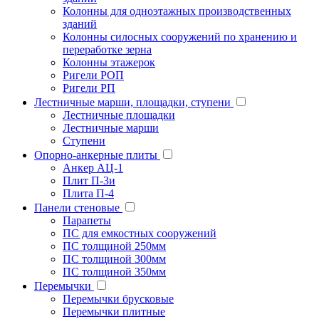
Колонны для одноэтажных производственных
зданий
Колонны силосных сооружений по хранению и
переработке зерна
Колонны этажерок
Ригели РОП
Ригели РП
Лестничные марши, площадки, ступени
Лестничные площадки
Лестничные марши
Ступени
Опорно-анкерные плиты
Анкер АЦ-1
Плит П-3и
Плита П-4
Панели стеновые
Парапеты
ПС для емкостных сооружений
ПС толщиной 250мм
ПС толщиной 300мм
ПС толщиной 350мм
Перемычки
Перемычки брусковые
Перемычки плитные