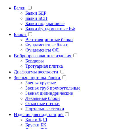
Балки
Балки БДР
Балки БСП
Балки подкрановые
Балки фундаментные БФ
Блоки
Вентиляционные блоки
Фундаментные блоки
Фундаменты ФЛ
Вибропрессованные изделия
Бордюры
Тротуарная плитка
Диафрагмы жесткости
Звенья, порталы, блоки
Звенья круглые
Звенья труб прямоугольные
Звенья цилиндрические
Лекальные блоки
Откосные стенки
Портальные стенки
Изделия для подстанций
Блоки БДЛ
Бруски БК