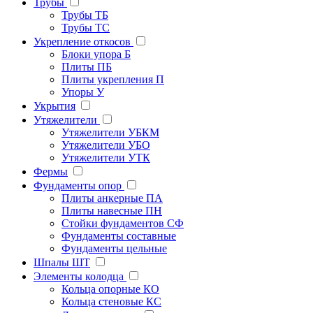
Трубы
Трубы ТБ
Трубы ТС
Укрепление откосов
Блоки упора Б
Плиты ПБ
Плиты укрепления П
Упоры У
Укрытия
Утяжелители
Утяжелители УБКМ
Утяжелители УБО
Утяжелители УТК
Фермы
Фундаменты опор
Плиты анкерные ПА
Плиты навесные ПН
Стойки фундаментов СФ
Фундаменты составные
Фундаменты цельные
Шпалы ШТ
Элементы колодца
Кольца опорные КО
Кольца стеновые КС