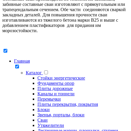
забивные составные сваи изготовляют с прямоугольным или
трапецеидальным сечением. Обе части соединяются сваркой
закладных деталей. Для повышения прочности сваи
изготавливаются из тяжелого бетона марки В25 и выше с
добавлением пластификаторов для придания им
морозостойкости.
Главная
Каталог
Стойки энергетические
Фундаменты опор
Плиты дорожные
Каналы и тоннели
Перемычки
Плиты перекрытия, покрытия
Блоки
Звенья, порталы, блоки
Сваи
Утяжелители
Лестничные марши, площадки, ступени