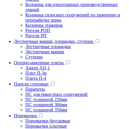
Колонны для одноэтажных производственных
зданий
Колонны силосных сооружений по хранению и
переработке зерна
Колонны этажерок
Ригели РОП
Ригели РП
Лестничные марши, площадки, ступени
Лестничные площадки
Лестничные марши
Ступени
Опорно-анкерные плиты
Анкер АЦ-1
Плит П-3и
Плита П-4
Панели стеновые
Парапеты
ПС для емкостных сооружений
ПС толщиной 250мм
ПС толщиной 300мм
ПС толщиной 350мм
Перемычки
Перемычки брусковые
Перемычки плитные