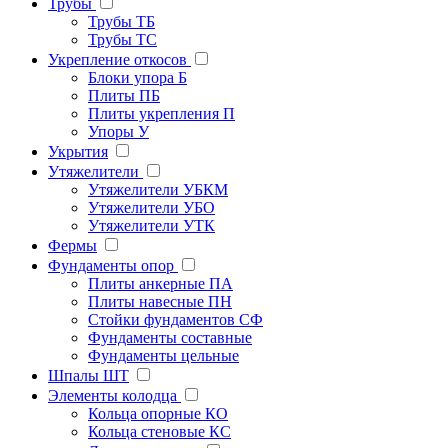
Трубы
Трубы ТБ
Трубы ТС
Укрепление откосов
Блоки упора Б
Плиты ПБ
Плиты укрепления П
Упоры У
Укрытия
Утяжелители
Утяжелители УБКМ
Утяжелители УБО
Утяжелители УТК
Фермы
Фундаменты опор
Плиты анкерные ПА
Плиты навесные ПН
Стойки фундаментов СФ
Фундаменты составные
Фундаменты цельные
Шпалы ШТ
Элементы колодца
Кольца опорные КО
Кольца стеновые КС