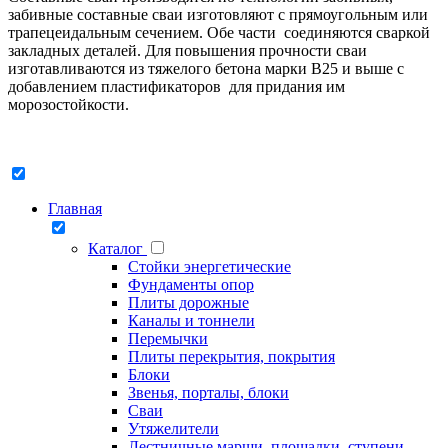
забивные составные сваи изготовляют с прямоугольным или
трапецеидальным сечением. Обе части соединяются сваркой
закладных деталей. Для повышения прочности сваи
изготавливаются из тяжелого бетона марки В25 и выше с
добавлением пластификаторов для придания им
морозостойкости.
Главная
Каталог
Стойки энергетические
Фундаменты опор
Плиты дорожные
Каналы и тоннели
Перемычки
Плиты перекрытия, покрытия
Блоки
Звенья, порталы, блоки
Сваи
Утяжелители
Лестничные марши, площадки, ступени