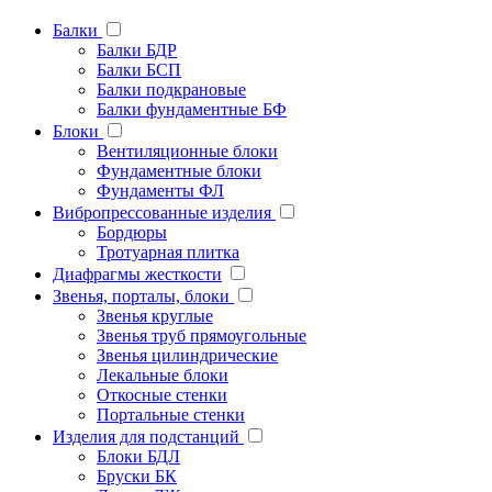
Балки
Балки БДР
Балки БСП
Балки подкрановые
Балки фундаментные БФ
Блоки
Вентиляционные блоки
Фундаментные блоки
Фундаменты ФЛ
Вибропрессованные изделия
Бордюры
Тротуарная плитка
Диафрагмы жесткости
Звенья, порталы, блоки
Звенья круглые
Звенья труб прямоугольные
Звенья цилиндрические
Лекальные блоки
Откосные стенки
Портальные стенки
Изделия для подстанций
Блоки БДЛ
Бруски БК