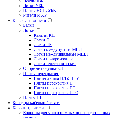
Лежни ЛЖ
Лотки УБК
Плиты НСП, УБК
Ригели Р, АР
Каналы и тоннели
Балки
Лотки
Каналы КН
Лотки Л
Лотки ЛК
Лотки междупутные МПЛ
Лотки междушпальные МШЛ
Лотки прикромочные
Лотки телескопические
Опорные подушки ОП
Плиты перекрытия
Плиты днища ПДУ, ПТУ
Плиты перекрытия П
Плиты перекрытия ПТ
Плиты перекрытия ПТО
Плиты ПП
Колодцы кабельной связи
Колонны, ригели
Колонны для многоэтажных производственных
зданий