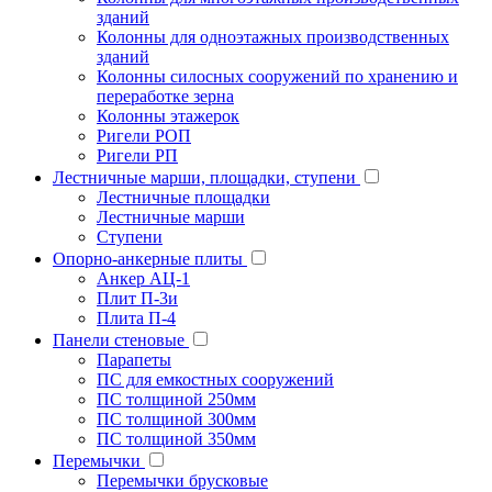
зданий
Колонны для одноэтажных производственных
зданий
Колонны силосных сооружений по хранению и
переработке зерна
Колонны этажерок
Ригели РОП
Ригели РП
Лестничные марши, площадки, ступени
Лестничные площадки
Лестничные марши
Ступени
Опорно-анкерные плиты
Анкер АЦ-1
Плит П-3и
Плита П-4
Панели стеновые
Парапеты
ПС для емкостных сооружений
ПС толщиной 250мм
ПС толщиной 300мм
ПС толщиной 350мм
Перемычки
Перемычки брусковые