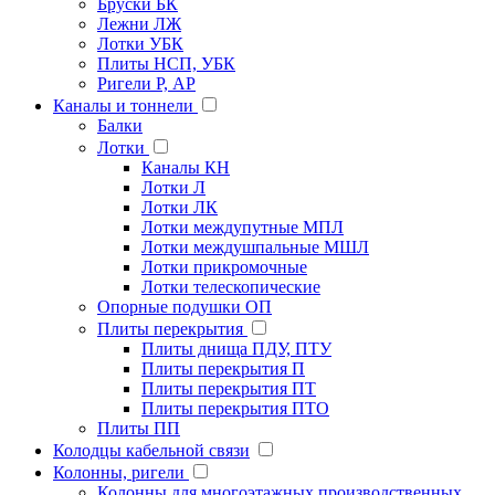
Бруски БК
Лежни ЛЖ
Лотки УБК
Плиты НСП, УБК
Ригели Р, АР
Каналы и тоннели
Балки
Лотки
Каналы КН
Лотки Л
Лотки ЛК
Лотки междупутные МПЛ
Лотки междушпальные МШЛ
Лотки прикромочные
Лотки телескопические
Опорные подушки ОП
Плиты перекрытия
Плиты днища ПДУ, ПТУ
Плиты перекрытия П
Плиты перекрытия ПТ
Плиты перекрытия ПТО
Плиты ПП
Колодцы кабельной связи
Колонны, ригели
Колонны для многоэтажных производственных