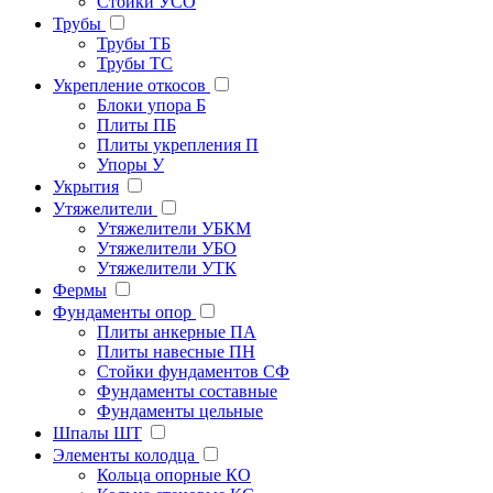
Стойки УСО
Трубы
Трубы ТБ
Трубы ТС
Укрепление откосов
Блоки упора Б
Плиты ПБ
Плиты укрепления П
Упоры У
Укрытия
Утяжелители
Утяжелители УБКМ
Утяжелители УБО
Утяжелители УТК
Фермы
Фундаменты опор
Плиты анкерные ПА
Плиты навесные ПН
Стойки фундаментов СФ
Фундаменты составные
Фундаменты цельные
Шпалы ШТ
Элементы колодца
Кольца опорные КО