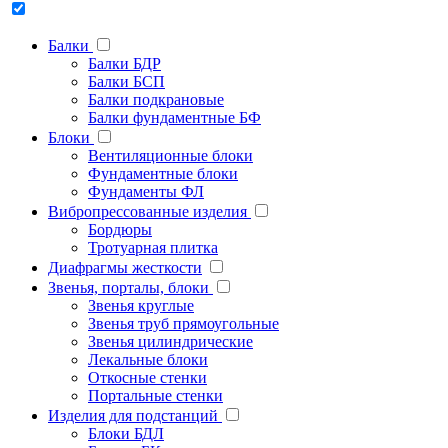
Балки
Балки БДР
Балки БСП
Балки подкрановые
Балки фундаментные БФ
Блоки
Вентиляционные блоки
Фундаментные блоки
Фундаменты ФЛ
Вибропрессованные изделия
Бордюры
Тротуарная плитка
Диафрагмы жесткости
Звенья, порталы, блоки
Звенья круглые
Звенья труб прямоугольные
Звенья цилиндрические
Лекальные блоки
Откосные стенки
Портальные стенки
Изделия для подстанций
Блоки БДЛ