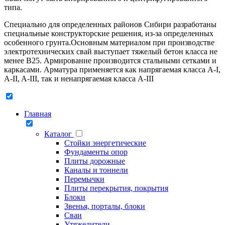
типа.
Специально для определенных районов Сибири разработаны
специальные конструкторские решения, из-за определенных
особенного грунта.Основным материалом при производстве
электротехнических свай выступает тяжелый бетон класса не
менее В25. Армирование производится стальными сетками и
каркасами. Арматура применяется как напрягаемая класса A-I,
A-II, A-III, так и ненапрягаемая класса A-III
Главная
Каталог
Стойки энергетические
Фундаменты опор
Плиты дорожные
Каналы и тоннели
Перемычки
Плиты перекрытия, покрытия
Блоки
Звенья, порталы, блоки
Сваи
Утяжелители