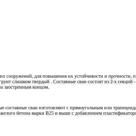
х сооружений, для повышения их устойчивости и прочности, пр
 грунт слишком твердый . Составные сваи состоят из 2-х секций 
ли заостренным концом.
ые составные сваи изготовляют с прямоугольным или трапецеид
яжелого бетона марки В25 и выше с добавлением пластификатор