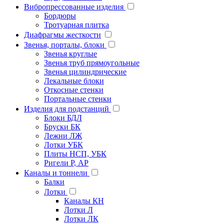
Вибропрессованные изделия
Бордюры
Тротуарная плитка
Диафрагмы жесткости
Звенья, порталы, блоки
Звенья круглые
Звенья труб прямоугольные
Звенья цилиндрические
Лекальные блоки
Откосные стенки
Портальные стенки
Изделия для подстанций
Блоки БДЛ
Бруски БК
Лежни ЛЖ
Лотки УБК
Плиты НСП, УБК
Ригели Р, АР
Каналы и тоннели
Балки
Лотки
Каналы КН
Лотки Л
Лотки ЛК