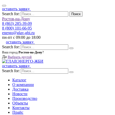
оставить заявку
Search for:
Поиск
Ростов-на-Дону
8 (863) 285-39-09
8 (800) 101-66-95
energo@glav-gbi.ru
пн-пт с 09:00 до 18:00
оставить заявку
Search for:
Ваш город
Ростов-на-Дону
?
Да
Выбрать другой
оставить заявку
Search for:
Каталог
О компании
Доставка
Новости
Производство
Объекты
Контакты
Прайс