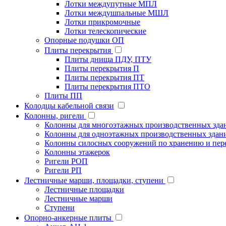
Лотки междупутные МПЛ
Лотки междушпальные МШЛ
Лотки прикромочные
Лотки телескопические
Опорные подушки ОП
Плиты перекрытия
Плиты днища ПДУ, ПТУ
Плиты перекрытия П
Плиты перекрытия ПТ
Плиты перекрытия ПТО
Плиты ПП
Колодцы кабельной связи
Колонны, ригели
Колонны для многоэтажных производственных зда
Колонны для одноэтажных производственных здан
Колонны силосных сооружений по хранению и пере
Колонны этажерок
Ригели РОП
Ригели РП
Лестничные марши, площадки, ступени
Лестничные площадки
Лестничные марши
Ступени
Опорно-анкерные плиты