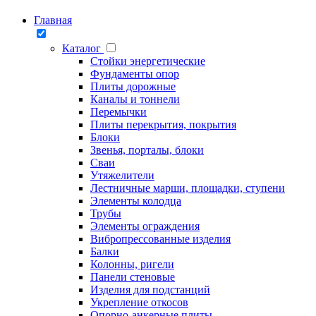
Главная
Каталог
Стойки энергетические
Фундаменты опор
Плиты дорожные
Каналы и тоннели
Перемычки
Плиты перекрытия, покрытия
Блоки
Звенья, порталы, блоки
Сваи
Утяжелители
Лестничные марши, площадки, ступени
Элементы колодца
Трубы
Элементы ограждения
Вибропрессованные изделия
Балки
Колонны, ригели
Панели стеновые
Изделия для подстанций
Укрепление откосов
Опорно-анкерные плиты