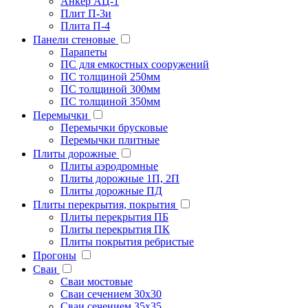
Анкер АЦ-1
Плит П-3и
Плита П-4
Панели стеновые
Парапеты
ПС для емкостных сооружений
ПС толщиной 250мм
ПС толщиной 300мм
ПС толщиной 350мм
Перемычки
Перемычки брусковые
Перемычки плитные
Плиты дорожные
Плиты аэродромные
Плиты дорожные 1П, 2П
Плиты дорожные ПД
Плиты перекрытия, покрытия
Плиты перекрытия ПБ
Плиты перекрытия ПК
Плиты покрытия ребристые
Прогоны
Сваи
Сваи мостовые
Сваи сечением 30х30
Сваи сечением 35х35