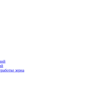
ний
ий
работке зерна