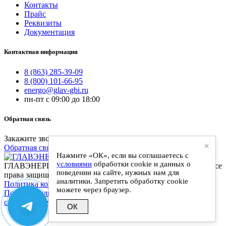
Контакты
Прайс
Реквизиты
Документация
Контактная информация
8 (863) 285-39-09
8 (800) 101-66-95
energo@glav-gbi.ru
пн-пт с 09:00 до 18:00
Обратная связь
Закажите звонок и наш специалист свяжется с вами
×
Обратная связь
Нажмите «ОК», если вы соглашаетесь с
условиями
обработки cookie и данных о
ГЛАВЭНЕРГО-ЖБИ - поставки железобетонных изделий. Все
поведении на сайте, нужных нам для
права защищены
аналитики. Запретить обработку cookie
Политика конфиденциальности
|
можете через браузер.
Пользовательское соглашение
|
Разработка и сопровождение
сайта: Anykey-It
ОК