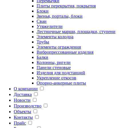
Перемычки
Плиты перекрытия, покрытия
Блоки
Звенья, порталы, блоки
Сваи
Утяжелители
Лестничные марши, площадки, ступени
Элементы колодца
Трубы
Элементы ограждения
Вибропрессованные изделия
Балки
Колонны, ригели
Панели стеновые
Изделия для подстанций
Укрепление откосов
Опорно-анкерные плиты
О компании
Доставка
Новости
Производство
Объекты
Контакты
Прайс