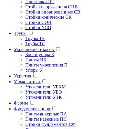
Приставки ПТ
Стойка напряженная СНВ
Стойки вибрированные СВ
Стойки конические СК
Стойки СОН
Стойки УСО
Трубы
Трубы ТБ
Трубы ТС
Укрепление откосов
Блоки упора Б
Плиты ПБ
Плиты укрепления П
Упоры У
Укрытия
Утяжелители
Утяжелители УБКМ
Утяжелители УБО
Утяжелители УТК
Фермы
Фундаменты опор
Плиты анкерные ПА
Плиты навесные ПН
Стойки фундаментов СФ