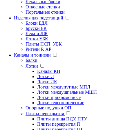
Лекальные блоки
Откосные стенки
Портальные стенки
Изделия для подстанций
Блоки БДЛ
Бруски БК
Лежни ЛЖ
Лотки УБК
Плиты НСП, УБК
Ригели Р, АР
Каналы и тоннели
Балки
Лотки
Каналы КН
Лотки Л
Лотки ЛК
Лотки междупутные МПЛ
Лотки междушпальные МШЛ
Лотки прикромочные
Лотки телескопические
Опорные подушки ОП
Плиты перекрытия
Плиты днища ПДУ, ПТУ
Плиты перекрытия П
Плиты перекрытия ПТ