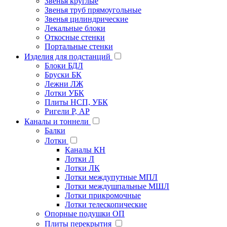
Звенья круглые
Звенья труб прямоугольные
Звенья цилиндрические
Лекальные блоки
Откосные стенки
Портальные стенки
Изделия для подстанций
Блоки БДЛ
Бруски БК
Лежни ЛЖ
Лотки УБК
Плиты НСП, УБК
Ригели Р, АР
Каналы и тоннели
Балки
Лотки
Каналы КН
Лотки Л
Лотки ЛК
Лотки междупутные МПЛ
Лотки междушпальные МШЛ
Лотки прикромочные
Лотки телескопические
Опорные подушки ОП
Плиты перекрытия