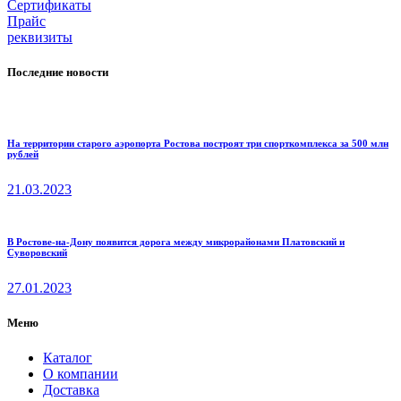
Cертификаты
Прайс
реквизиты
Последние новости
На территории старого аэропорта Ростова построят три спорткомплекса за 500 млн
рублей
21.03.2023
В Ростове-на-Дону появится дорога между микрорайонами Платовский и
Суворовский
27.01.2023
Меню
Каталог
О компании
Доставка