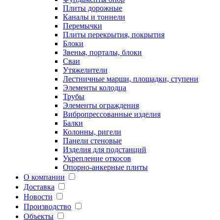
Плиты дорожные
Каналы и тоннели
Перемычки
Плиты перекрытия, покрытия
Блоки
Звенья, порталы, блоки
Сваи
Утяжелители
Лестничные марши, площадки, ступени
Элементы колодца
Трубы
Элементы ограждения
Вибропрессованные изделия
Балки
Колонны, ригели
Панели стеновые
Изделия для подстанций
Укрепление откосов
Опорно-анкерные плиты
О компании
Доставка
Новости
Производство
Объекты