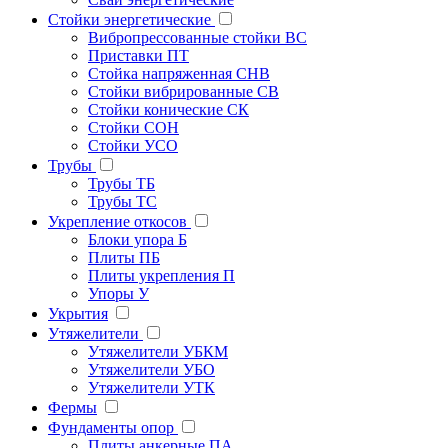
Стойки энергетические
Вибропрессованные стойки ВС
Приставки ПТ
Стойка напряженная СНВ
Стойки вибрированные СВ
Стойки конические СК
Стойки СОН
Стойки УСО
Трубы
Трубы ТБ
Трубы ТС
Укрепление откосов
Блоки упора Б
Плиты ПБ
Плиты укрепления П
Упоры У
Укрытия
Утяжелители
Утяжелители УБКМ
Утяжелители УБО
Утяжелители УТК
Фермы
Фундаменты опор
Плиты анкерные ПА