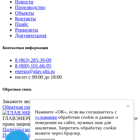
Новости
Производство
Объекты
Контакты
Прайс
Реквизиты
Документация
Контактная информация
8 (863) 285-39-09
8 (800) 101-66-95
energo@glav-gbi.ru
пн-пт с 09:00 до 18:00
Обратная связь
Закажите звонок и наш специалист свяжется с вами
×
Обратная связь
Нажмите «ОК», если вы соглашаетесь с
условиями
обработки cookie и данных о
ГЛАВЭНЕРГО-ЖБИ - поставки железобетонных изделий. Все
поведении на сайте, нужных нам для
права защищены
аналитики. Запретить обработку cookie
Политика конфиденциальности
|
можете через браузер.
Пользовательское соглашение
|
Разработка и сопровождение