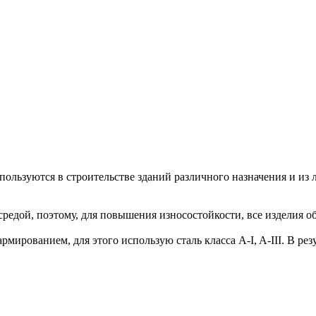
льзуются в строительстве зданий различного назначения и из 
 средой, поэтому, для повышения износостойкости, все изделия
рмированием, для этого использую сталь класса A-I, A-III. В р