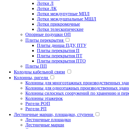
Лотки Л
Лотки ЛК
Лотки междупутные МПЛ
Лотки междушпальные МШЛ
Лотки прикромочные
Лотки телескопические
Опорные подушки ОП
Плиты перекрытия
Плиты днища ПДУ, ПТУ
Плиты перекрытия П
Плиты перекрытия ПТ
Плиты перекрытия ПТО
Плиты ПП
Колодцы кабельной связи
Колонны, ригели
Колонны для многоэтажных производственных зда
Колонны для одноэтажных производственных здан
Колонны силосных сооружений по хранению и пере
Колонны этажерок
Ригели РОП
Ригели РП
Лестничные марши, площадки, ступени
Лестничные площадки
Лестничные марши