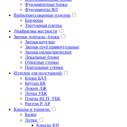
Фундаментные блоки
Фундаменты ФЛ
Вибропрессованные изделия
Бордюры
Тротуарная плитка
Диафрагмы жесткости
Звенья, порталы, блоки
Звенья круглые
Звенья труб прямоугольные
Звенья цилиндрические
Лекальные блоки
Откосные стенки
Портальные стенки
Изделия для подстанций
Блоки БДЛ
Бруски БК
Лежни ЛЖ
Лотки УБК
Плиты НСП, УБК
Ригели Р, АР
Каналы и тоннели
Балки
Лотки
Каналы КН