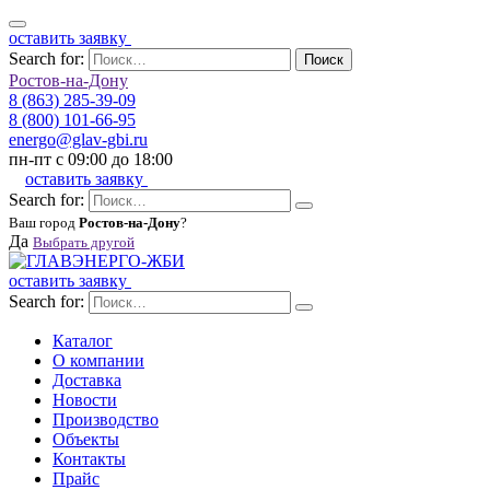
оставить заявку
Search for:
Поиск
Ростов-на-Дону
8 (863) 285-39-09
8 (800) 101-66-95
energo@glav-gbi.ru
пн-пт с 09:00 до 18:00
оставить заявку
Search for:
Ваш город
Ростов-на-Дону
?
Да
Выбрать другой
оставить заявку
Search for:
Каталог
О компании
Доставка
Новости
Производство
Объекты
Контакты
Прайс