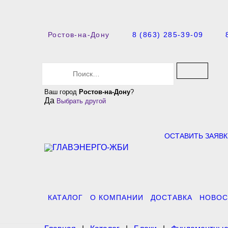
Ростов-на-Дону
8 (863) 285-39-09
S
e
a
Ваш город
Ростов-на-Дону
?
r
Да
Выбрать другой
c
h
f
o
ОСТАВИТЬ ЗАЯВК
r
:
КАТАЛОГ
О КОМПАНИИ
ДОСТАВКА
НОВОС