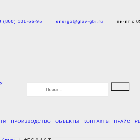
8 (800) 101-66-95
energo@glav-gbi.ru
пн-пт с 0
У
S
e
a
r
c
h
f
ТИ
ПРОИЗВОДСТВО
ОБЪЕКТЫ
КОНТАКТЫ
ПРАЙС
Р
o
r
: