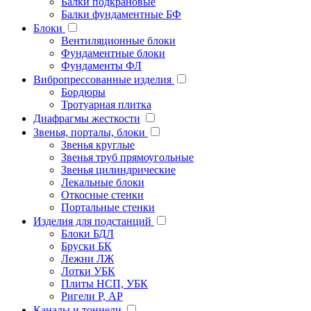
Балки подкрановые
Балки фундаментные БФ
Блоки
Вентиляционные блоки
Фундаментные блоки
Фундаменты ФЛ
Вибропрессованные изделия
Бордюры
Тротуарная плитка
Диафрагмы жесткости
Звенья, порталы, блоки
Звенья круглые
Звенья труб прямоугольные
Звенья цилиндрические
Лекальные блоки
Откосные стенки
Портальные стенки
Изделия для подстанций
Блоки БДЛ
Бруски БК
Лежни ЛЖ
Лотки УБК
Плиты НСП, УБК
Ригели Р, АР
Каналы и тоннели