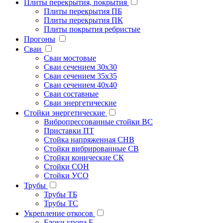
Плиты перекрытия, покрытия
Плиты перекрытия ПБ
Плиты перекрытия ПК
Плиты покрытия ребристые
Прогоны
Сваи
Сваи мостовые
Сваи сечением 30х30
Сваи сечением 35х35
Сваи сечением 40х40
Сваи составные
Сваи энергетические
Стойки энергетические
Вибропрессованные стойки ВС
Приставки ПТ
Стойка напряженная СНВ
Стойки вибрированные СВ
Стойки конические СК
Стойки СОН
Стойки УСО
Трубы
Трубы ТБ
Трубы ТС
Укрепление откосов
Блоки упора Б