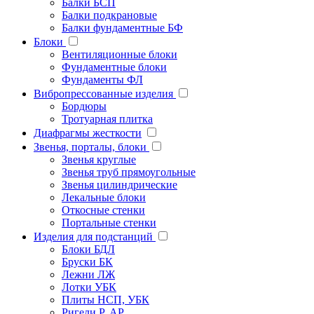
Балки БСП
Балки подкрановые
Балки фундаментные БФ
Блоки
Вентиляционные блоки
Фундаментные блоки
Фундаменты ФЛ
Вибропрессованные изделия
Бордюры
Тротуарная плитка
Диафрагмы жесткости
Звенья, порталы, блоки
Звенья круглые
Звенья труб прямоугольные
Звенья цилиндрические
Лекальные блоки
Откосные стенки
Портальные стенки
Изделия для подстанций
Блоки БДЛ
Бруски БК
Лежни ЛЖ
Лотки УБК
Плиты НСП, УБК
Ригели Р, АР