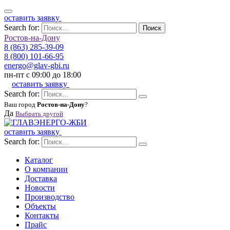
оставить заявку
Search for:
Поиск
Ростов-на-Дону
8 (863) 285-39-09
8 (800) 101-66-95
energo@glav-gbi.ru
пн-пт с 09:00 до 18:00
оставить заявку
Search for:
Ваш город
Ростов-на-Дону
?
Да
Выбрать другой
оставить заявку
Search for:
Каталог
О компании
Доставка
Новости
Производство
Объекты
Контакты
Прайс