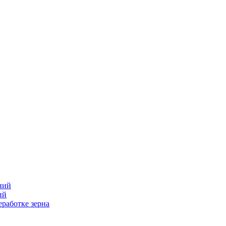
ний
ий
работке зерна