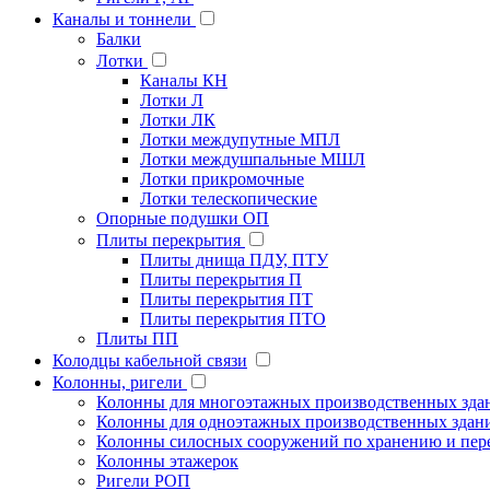
Каналы и тоннели
Балки
Лотки
Каналы КН
Лотки Л
Лотки ЛК
Лотки междупутные МПЛ
Лотки междушпальные МШЛ
Лотки прикромочные
Лотки телескопические
Опорные подушки ОП
Плиты перекрытия
Плиты днища ПДУ, ПТУ
Плиты перекрытия П
Плиты перекрытия ПТ
Плиты перекрытия ПТО
Плиты ПП
Колодцы кабельной связи
Колонны, ригели
Колонны для многоэтажных производственных зда
Колонны для одноэтажных производственных здан
Колонны силосных сооружений по хранению и пере
Колонны этажерок
Ригели РОП