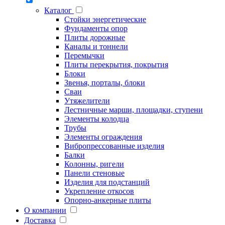
Каталог
Стойки энергетические
Фундаменты опор
Плиты дорожные
Каналы и тоннели
Перемычки
Плиты перекрытия, покрытия
Блоки
Звенья, порталы, блоки
Сваи
Утяжелители
Лестничные марши, площадки, ступени
Элементы колодца
Трубы
Элементы ограждения
Вибропрессованные изделия
Балки
Колонны, ригели
Панели стеновые
Изделия для подстанций
Укрепление откосов
Опорно-анкерные плиты
О компании
Доставка