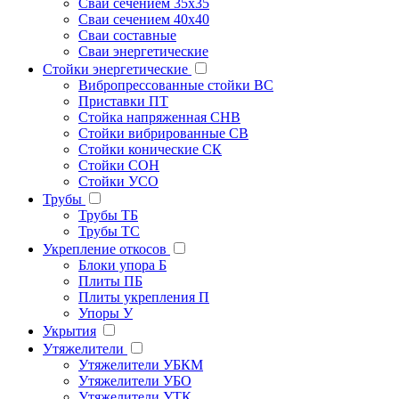
Сваи сечением 35х35
Сваи сечением 40х40
Сваи составные
Сваи энергетические
Стойки энергетические
Вибропрессованные стойки ВС
Приставки ПТ
Стойка напряженная СНВ
Стойки вибрированные СВ
Стойки конические СК
Стойки СОН
Стойки УСО
Трубы
Трубы ТБ
Трубы ТС
Укрепление откосов
Блоки упора Б
Плиты ПБ
Плиты укрепления П
Упоры У
Укрытия
Утяжелители
Утяжелители УБКМ
Утяжелители УБО
Утяжелители УТК