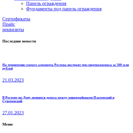
Панель ограждения
Фундаменты под панель ограждения
Cертификаты
Прайс
реквизиты
Последние новости
На территории старого аэропорта Ростова построят три спорткомплекса за 500 млн
рублей
21.03.2023
В Ростове-на-Дону появится дорога между микрорайонами Платовский и
Суворовский
27.01.2023
Меню