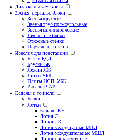
Тротуарная плитка
Диафрагмы жесткости
Звенья, порталы, блоки
Звенья круглые
Звенья труб прямоугольные
Звенья цилиндрические
Лекальные блоки
Откосные стенки
Портальные стенки
Изделия для подстанций
Блоки БДЛ
Бруски БК
Лежни ЛЖ
Лотки УБК
Плиты НСП, УБК
Ригели Р, АР
Каналы и тоннели
Балки
Лотки
Каналы КН
Лотки Л
Лотки ЛК
Лотки междупутные МПЛ
Лотки междушпальные МШЛ
Лотки прикромочные