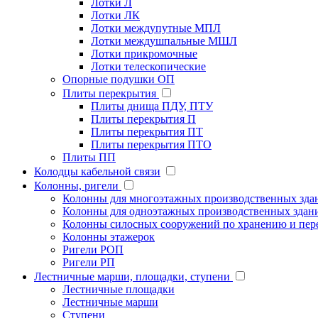
Лотки Л
Лотки ЛК
Лотки междупутные МПЛ
Лотки междушпальные МШЛ
Лотки прикромочные
Лотки телескопические
Опорные подушки ОП
Плиты перекрытия
Плиты днища ПДУ, ПТУ
Плиты перекрытия П
Плиты перекрытия ПТ
Плиты перекрытия ПТО
Плиты ПП
Колодцы кабельной связи
Колонны, ригели
Колонны для многоэтажных производственных зда
Колонны для одноэтажных производственных здан
Колонны силосных сооружений по хранению и пере
Колонны этажерок
Ригели РОП
Ригели РП
Лестничные марши, площадки, ступени
Лестничные площадки
Лестничные марши
Ступени