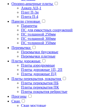
Опорно-анкерные плиты
Анкер АЦ-1
Плит П-3и
Плита П-4
Панели стеновые
Парапеты
ПС для емкостных сооружений
ПС толщиной 250мм
ПС толщиной 300мм
ПС толщиной 350мм
Перемычки
Перемычки брусковые
Перемычки плитные
Плиты дорожные
Плиты аэродромные
Плиты дорожные 1П, 2П
Плиты дорожные ПД
Плиты перекрытия, покрытия
Плиты перекрытия ПБ
Плиты перекрытия ПК
Плиты покрытия ребристые
Прогоны
Сваи
Сваи мостовые