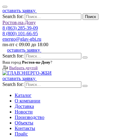
оставить заявку
Search for:
Поиск
Ростов-на-Дону
8 (863) 285-39-09
8 (800) 101-66-95
energo@glav-gbi.ru
пн-пт с 09:00 до 18:00
оставить заявку
Search for:
Ваш город
Ростов-на-Дону
?
Да
Выбрать другой
оставить заявку
Search for:
Каталог
О компании
Доставка
Новости
Производство
Объекты
Контакты
Прайс