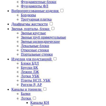
Фундаментные блоки
Фундаменты ФЛ
Вибропрессованные изделия
Бордюры
Тротуарная плитка
Диафрагмы жесткости
Звенья, порталы, блоки
Звенья круглые
Звенья труб прямоугольные
Звенья цилиндрические
Лекальные блоки
Откосные стенки
Портальные стенки
Изделия для подстанций
Блоки БДЛ
Бруски БК
Лежни ЛЖ
Лотки УБК
Плиты НСП, УБК
Ригели Р, АР
Каналы и тоннели
Балки
Лотки
Каналы КН