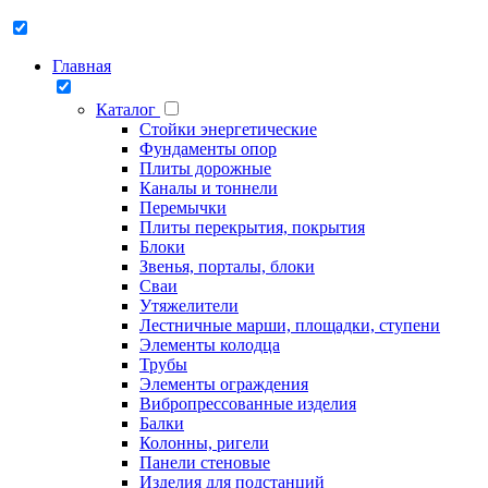
Главная
Каталог
Стойки энергетические
Фундаменты опор
Плиты дорожные
Каналы и тоннели
Перемычки
Плиты перекрытия, покрытия
Блоки
Звенья, порталы, блоки
Сваи
Утяжелители
Лестничные марши, площадки, ступени
Элементы колодца
Трубы
Элементы ограждения
Вибропрессованные изделия
Балки
Колонны, ригели
Панели стеновые
Изделия для подстанций