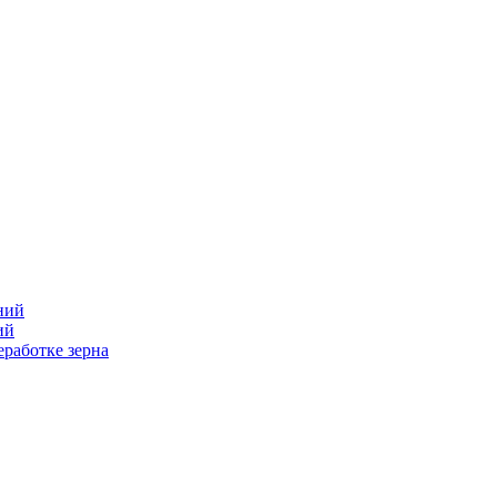
ний
ий
работке зерна