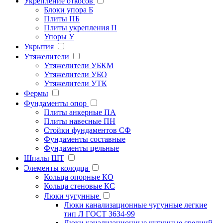
Укрепление откосов
Блоки упора Б
Плиты ПБ
Плиты укрепления П
Упоры У
Укрытия
Утяжелители
Утяжелители УБКМ
Утяжелители УБО
Утяжелители УТК
Фермы
Фундаменты опор
Плиты анкерные ПА
Плиты навесные ПН
Стойки фундаментов СФ
Фундаменты составные
Фундаменты цельные
Шпалы ШТ
Элементы колодца
Кольца опорные КО
Кольца стеновые КС
Люки чугунные
Люки канализационные чугунные легкие
тип Л ГОСТ 3634-99
Люки канализационные чугунные средний