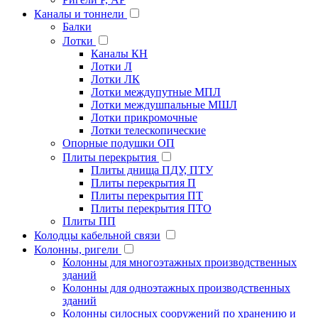
Каналы и тоннели
Балки
Лотки
Каналы КН
Лотки Л
Лотки ЛК
Лотки междупутные МПЛ
Лотки междушпальные МШЛ
Лотки прикромочные
Лотки телескопические
Опорные подушки ОП
Плиты перекрытия
Плиты днища ПДУ, ПТУ
Плиты перекрытия П
Плиты перекрытия ПТ
Плиты перекрытия ПТО
Плиты ПП
Колодцы кабельной связи
Колонны, ригели
Колонны для многоэтажных производственных
зданий
Колонны для одноэтажных производственных
зданий
Колонны силосных сооружений по хранению и