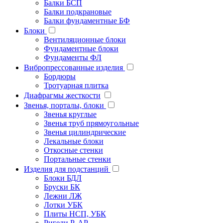
Балки БСП
Балки подкрановые
Балки фундаментные БФ
Блоки
Вентиляционные блоки
Фундаментные блоки
Фундаменты ФЛ
Вибропрессованные изделия
Бордюры
Тротуарная плитка
Диафрагмы жесткости
Звенья, порталы, блоки
Звенья круглые
Звенья труб прямоугольные
Звенья цилиндрические
Лекальные блоки
Откосные стенки
Портальные стенки
Изделия для подстанций
Блоки БДЛ
Бруски БК
Лежни ЛЖ
Лотки УБК
Плиты НСП, УБК
Ригели Р, АР