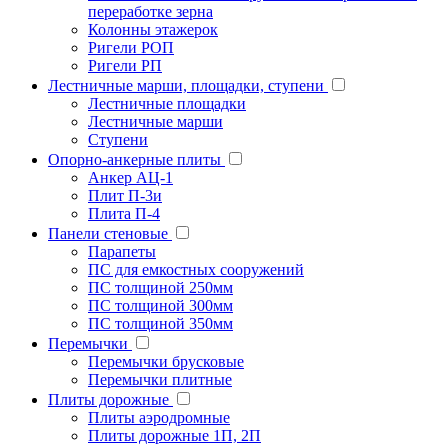
переработке зерна
Колонны этажерок
Ригели РОП
Ригели РП
Лестничные марши, площадки, ступени
Лестничные площадки
Лестничные марши
Ступени
Опорно-анкерные плиты
Анкер АЦ-1
Плит П-3и
Плита П-4
Панели стеновые
Парапеты
ПС для емкостных сооружений
ПС толщиной 250мм
ПС толщиной 300мм
ПС толщиной 350мм
Перемычки
Перемычки брусковые
Перемычки плитные
Плиты дорожные
Плиты аэродромные
Плиты дорожные 1П, 2П