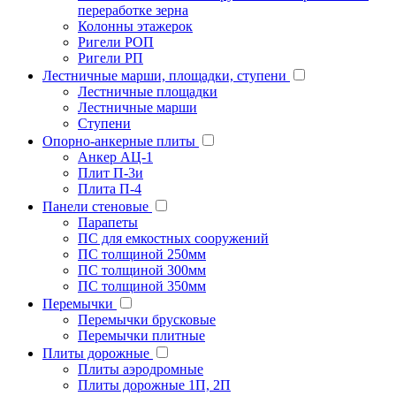
переработке зерна
Колонны этажерок
Ригели РОП
Ригели РП
Лестничные марши, площадки, ступени
Лестничные площадки
Лестничные марши
Ступени
Опорно-анкерные плиты
Анкер АЦ-1
Плит П-3и
Плита П-4
Панели стеновые
Парапеты
ПС для емкостных сооружений
ПС толщиной 250мм
ПС толщиной 300мм
ПС толщиной 350мм
Перемычки
Перемычки брусковые
Перемычки плитные
Плиты дорожные
Плиты аэродромные
Плиты дорожные 1П, 2П