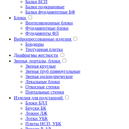
Балки БСП
Балки подкрановые
Балки фундаментные БФ
Блоки
Вентиляционные блоки
Фундаментные блоки
Фундаменты ФЛ
Вибропрессованные изделия
Бордюры
Тротуарная плитка
Диафрагмы жесткости
Звенья, порталы, блоки
Звенья круглые
Звенья труб прямоугольные
Звенья цилиндрические
Лекальные блоки
Откосные стенки
Портальные стенки
Изделия для подстанций
Блоки БДЛ
Бруски БК
Лежни ЛЖ
Лотки УБК
Плиты НСП, УБК
Ригели Р, АР