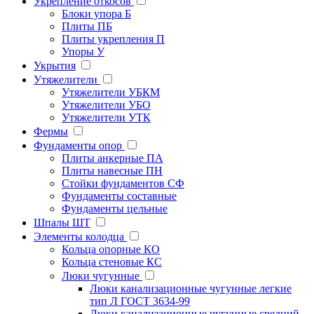
Укрепление откосов
Блоки упора Б
Плиты ПБ
Плиты укрепления П
Упоры У
Укрытия
Утяжелители
Утяжелители УБКМ
Утяжелители УБО
Утяжелители УТК
Фермы
Фундаменты опор
Плиты анкерные ПА
Плиты навесные ПН
Стойки фундаментов СФ
Фундаменты составные
Фундаменты цельные
Шпалы ШТ
Элементы колодца
Кольца опорные КО
Кольца стеновые КС
Люки чугунные
Люки канализационные чугунные легкие
тип Л ГОСТ 3634-99
Люки канализационные чугунные средний