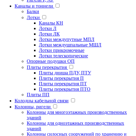
Каналы и тоннели
Балки
Лотки
Каналы КН
Лотки Л
Лотки ЛК
Лотки междупутные МПЛ
Лотки междушпальные МШЛ
Лотки прикромочные
Лотки телескопические
Опорные подушки ОП
Плиты перекрытия
Плиты днища ПДУ, ПТУ
Плиты перекрытия П
Плиты перекрытия ПТ
Плиты перекрытия ПТО
Плиты ПП
Колодцы кабельной связи
Колонны, ригели
Колонны для многоэтажных производственных
зданий
Колонны для одноэтажных производственных
зданий
Колонны силосных сооружений по хранению и