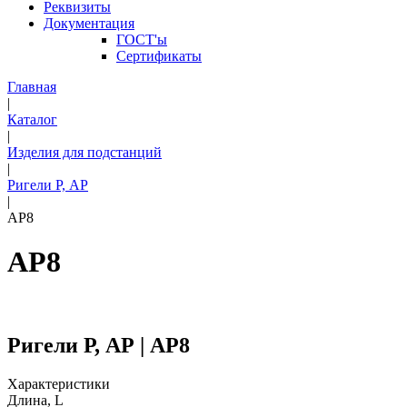
Реквизиты
Документация
ГОСТ'ы
Сертификаты
Главная
|
Каталог
|
Изделия для подстанций
|
Ригели Р, АР
|
АР8
АР8
Ригели Р, АР | АР8
Характеристики
Длина, L