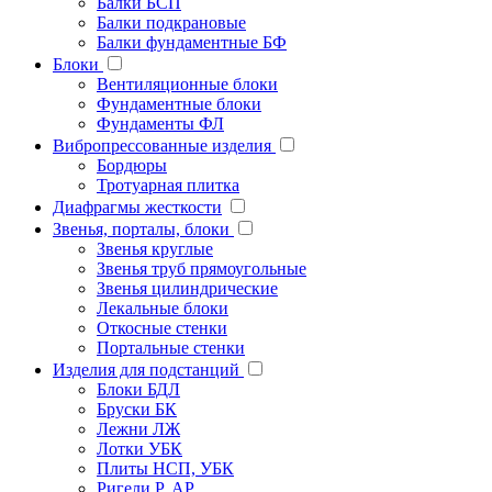
Балки БСП
Балки подкрановые
Балки фундаментные БФ
Блоки
Вентиляционные блоки
Фундаментные блоки
Фундаменты ФЛ
Вибропрессованные изделия
Бордюры
Тротуарная плитка
Диафрагмы жесткости
Звенья, порталы, блоки
Звенья круглые
Звенья труб прямоугольные
Звенья цилиндрические
Лекальные блоки
Откосные стенки
Портальные стенки
Изделия для подстанций
Блоки БДЛ
Бруски БК
Лежни ЛЖ
Лотки УБК
Плиты НСП, УБК
Ригели Р, АР