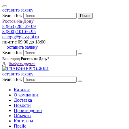
оставить заявку
Search for:
Поиск
Ростов-на-Дону
8 (863) 285-39-09
8 (800) 101-66-95
energo@glav-gbi.ru
пн-пт с 09:00 до 18:00
оставить заявку
Search for:
Ваш город
Ростов-на-Дону
?
Да
Выбрать другой
оставить заявку
Search for:
Каталог
О компании
Доставка
Новости
Производство
Объекты
Контакты
Прайс