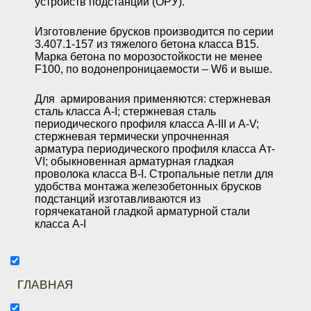
устройств подстанций (ОРУ).
Изготовление брусков производится по серии
3.407.1-157 из тяжелого бетона класса В15.
Марка бетона по морозостойкости не менее
F100, по водонепроницаемости – W6 и выше.
Для армирования применяются: стержневая
сталь класса А-I; стержневая сталь
периодического профиля класса А-III и A-V;
стержневая термически упрочненная
арматура периодического профиля класса Ат-
VI; обыкновенная арматурная гладкая
проволока класса В-I. Стропальные петли для
удобства монтажа железобетонных брусков
подстанций изготавливаются из
горячекатаной гладкой арматурной стали
класса А-I
ГЛАВНАЯ