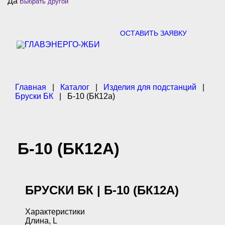
Да
Выбрать другой
c
h
f
o
ОСТАВИТЬ ЗАЯВКУ
r
:
Главная
|
Каталог
|
Изделия для подстанций
|
Бруски БК
|
Б-10 (БК12а)
Б-10 (БК12А)
БРУСКИ БК | Б-10 (БК12А)
Характеристики
Длина, L