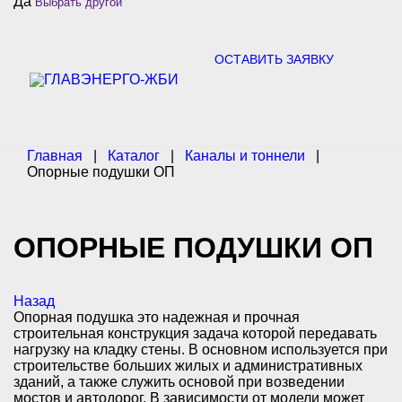
Да
Выбрать другой
c
h
f
o
ОСТАВИТЬ ЗАЯВКУ
r
:
Главная
|
Каталог
|
Каналы и тоннели
|
Опорные подушки ОП
ОПОРНЫЕ ПОДУШКИ ОП
Назад
Опорная подушка это надежная и прочная
строительная конструкция задача которой передавать
нагрузку на кладку стены. В основном используется при
строительстве больших жилых и административных
зданий, а также служить основой при возведении
мостов и автодорог. В зависимости от модели может