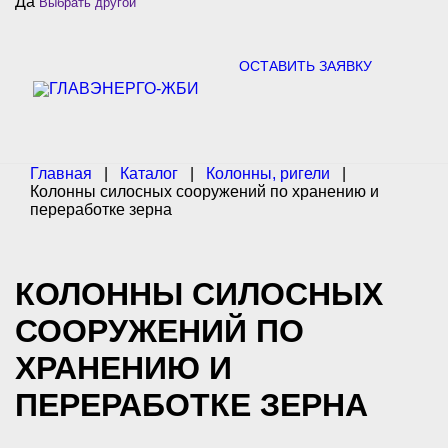
Да
Выбрать другой
c
h
f
o
ОСТАВИТЬ ЗАЯВКУ
r
:
Главная
|
Каталог
|
Колонны, ригели
|
Колонны силосных сооружений по хранению и
переработке зерна
КОЛОННЫ СИЛОСНЫХ
СООРУЖЕНИЙ ПО
ХРАНЕНИЮ И
ПЕРЕРАБОТКЕ ЗЕРНА