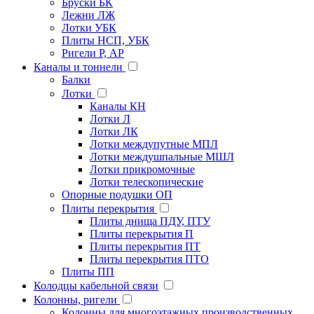
Бруски БК
Лежни ЛЖ
Лотки УБК
Плиты НСП, УБК
Ригели Р, АР
Каналы и тоннели
Балки
Лотки
Каналы КН
Лотки Л
Лотки ЛК
Лотки междупутные МПЛ
Лотки междушпальные МШЛ
Лотки прикромочные
Лотки телескопические
Опорные подушки ОП
Плиты перекрытия
Плиты днища ПДУ, ПТУ
Плиты перекрытия П
Плиты перекрытия ПТ
Плиты перекрытия ПТО
Плиты ПП
Колодцы кабельной связи
Колонны, ригели
Колонны для многоэтажных производственных