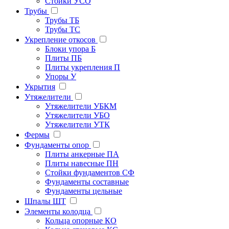
Стойки УСО
Трубы
Трубы ТБ
Трубы ТС
Укрепление откосов
Блоки упора Б
Плиты ПБ
Плиты укрепления П
Упоры У
Укрытия
Утяжелители
Утяжелители УБКМ
Утяжелители УБО
Утяжелители УТК
Фермы
Фундаменты опор
Плиты анкерные ПА
Плиты навесные ПН
Стойки фундаментов СФ
Фундаменты составные
Фундаменты цельные
Шпалы ШТ
Элементы колодца
Кольца опорные КО