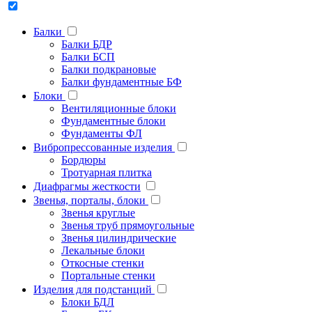
Балки
Балки БДР
Балки БСП
Балки подкрановые
Балки фундаментные БФ
Блоки
Вентиляционные блоки
Фундаментные блоки
Фундаменты ФЛ
Вибропрессованные изделия
Бордюры
Тротуарная плитка
Диафрагмы жесткости
Звенья, порталы, блоки
Звенья круглые
Звенья труб прямоугольные
Звенья цилиндрические
Лекальные блоки
Откосные стенки
Портальные стенки
Изделия для подстанций
Блоки БДЛ