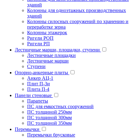
зданий
Колонны для одноэтажных производственных
зданий
Колонны силосных сооружений по хранению и
переработке зерна
Колонны этажерок
Ригели РОП
Ригели РП
Лестничные марши, площадки, ступени
Лестничные площадки
Лестничные марши
Ступени
Опорно-анкерные плиты
Анкер АЦ-1
Плит П-3и
Плита П-4
Панели стеновые
Парапеты
ПС для емкостных сооружений
ПС толщиной 250мм
ПС толщиной 300мм
ПС толщиной 350мм
Перемычки
Перемычки брусковые