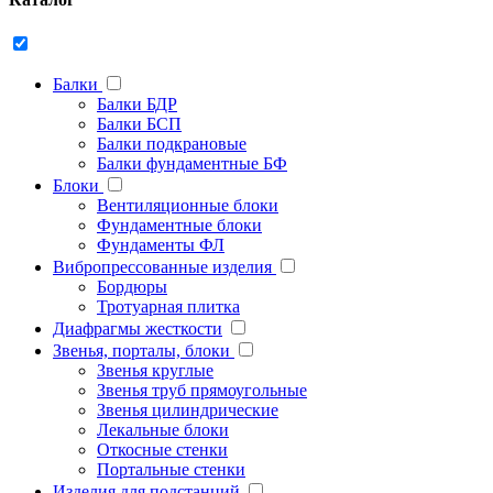
Балки
Балки БДР
Балки БСП
Балки подкрановые
Балки фундаментные БФ
Блоки
Вентиляционные блоки
Фундаментные блоки
Фундаменты ФЛ
Вибропрессованные изделия
Бордюры
Тротуарная плитка
Диафрагмы жесткости
Звенья, порталы, блоки
Звенья круглые
Звенья труб прямоугольные
Звенья цилиндрические
Лекальные блоки
Откосные стенки
Портальные стенки
Изделия для подстанций