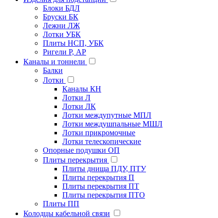
Блоки БДЛ
Бруски БК
Лежни ЛЖ
Лотки УБК
Плиты НСП, УБК
Ригели Р, АР
Каналы и тоннели
Балки
Лотки
Каналы КН
Лотки Л
Лотки ЛК
Лотки междупутные МПЛ
Лотки междушпальные МШЛ
Лотки прикромочные
Лотки телескопические
Опорные подушки ОП
Плиты перекрытия
Плиты днища ПДУ, ПТУ
Плиты перекрытия П
Плиты перекрытия ПТ
Плиты перекрытия ПТО
Плиты ПП
Колодцы кабельной связи