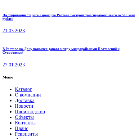
На территории старого аэропорта Ростова построят три спорткомплекса за 500 млн
рублей
21.03.2023
В Ростове-на-Дону появится дорога между микрорайонами Платовский и
Суворовский
27.01.2023
Меню
Каталог
О компании
Доставка
Новости
Производство
Объекты
Контакты
Прайс
Реквизиты