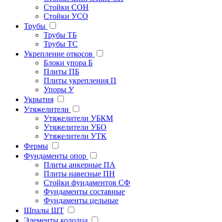
Стойки СОН
Стойки УСО
Трубы
Трубы ТБ
Трубы ТС
Укрепление откосов
Блоки упора Б
Плиты ПБ
Плиты укрепления П
Упоры У
Укрытия
Утяжелители
Утяжелители УБКМ
Утяжелители УБО
Утяжелители УТК
Фермы
Фундаменты опор
Плиты анкерные ПА
Плиты навесные ПН
Стойки фундаментов СФ
Фундаменты составные
Фундаменты цельные
Шпалы ШТ
Элементы колодца