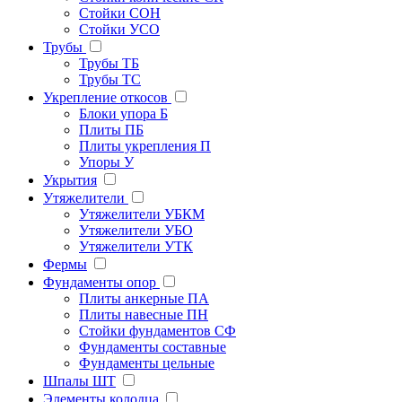
Стойки СОН
Стойки УСО
Трубы
Трубы ТБ
Трубы ТС
Укрепление откосов
Блоки упора Б
Плиты ПБ
Плиты укрепления П
Упоры У
Укрытия
Утяжелители
Утяжелители УБКМ
Утяжелители УБО
Утяжелители УТК
Фермы
Фундаменты опор
Плиты анкерные ПА
Плиты навесные ПН
Стойки фундаментов СФ
Фундаменты составные
Фундаменты цельные
Шпалы ШТ
Элементы колодца