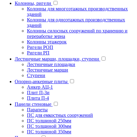
Колонны, ригели
Колонны для многоэтажных производственных
зданий
Колонны для одноэтажных производственных
зданий
Колонны силосных сооружений по хранению и
переработке зерна
Колонны этажерок
Ригели РОП
Ригели РП
Лестничные марши, площадки, ступени
Лестничные площадки
Лестничные марши
Ступени
Опорно-анкерные плиты
Анкер АЦ-1
Плит П-3и
Плита П-4
Панели стеновые
Парапеты
ПС для емкостных сооружений
ПС толщиной 250мм
ПС толщиной 300мм
ПС толщиной 350мм