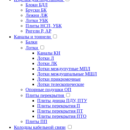
Блоки БДЛ
Бруски БК
Лежни ЛЖ
Лотки УБК
Плиты НСП, УБК
Ригели Р, АР
Каналы и тоннели
Балки
Лотки
Каналы КН
Лотки Л
Лотки ЛК
Лотки междупутные МПЛ
Лотки междушпальные МШЛ
Лотки прикромочные
Лотки телескопические
Опорные подушки ОП
Плиты перекрытия
Плиты днища ПДУ, ПТУ
Плиты перекрытия П
Плиты перекрытия ПТ
Плиты перекрытия ПТО
Плиты ПП
Колодцы кабельной связи