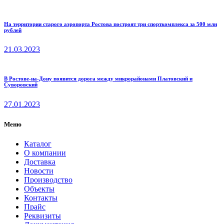
На территории старого аэропорта Ростова построят три спорткомплекса за 500 млн
рублей
21.03.2023
В Ростове-на-Дону появится дорога между микрорайонами Платовский и
Суворовский
27.01.2023
Меню
Каталог
О компании
Доставка
Новости
Производство
Объекты
Контакты
Прайс
Реквизиты