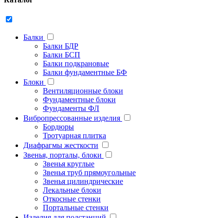
Балки
Балки БДР
Балки БСП
Балки подкрановые
Балки фундаментные БФ
Блоки
Вентиляционные блоки
Фундаментные блоки
Фундаменты ФЛ
Вибропрессованные изделия
Бордюры
Тротуарная плитка
Диафрагмы жесткости
Звенья, порталы, блоки
Звенья круглые
Звенья труб прямоугольные
Звенья цилиндрические
Лекальные блоки
Откосные стенки
Портальные стенки
Изделия для подстанций