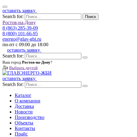
оставить заявку
Search for:
Поиск
Ростов-на-Дону
8 (863) 285-39-09
8 (800) 101-66-95
energo@glav-gbi.ru
пн-пт с 09:00 до 18:00
оставить заявку
Search for:
Ваш город
Ростов-на-Дону
?
Да
Выбрать другой
оставить заявку
Search for:
Каталог
О компании
Доставка
Новости
Производство
Объекты
Контакты
Прайс