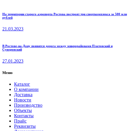
На территории старого аэропорта Ростова построят три спорткомплекса за 500 млн
рублей
21.03.2023
В Ростове-на-Дону появится дорога между микрорайонами Платовский и
Суворовский
27.01.2023
Меню
Каталог
О компании
Доставка
Новости
Производство
Объекты
Контакты
Прайс
Реквизиты