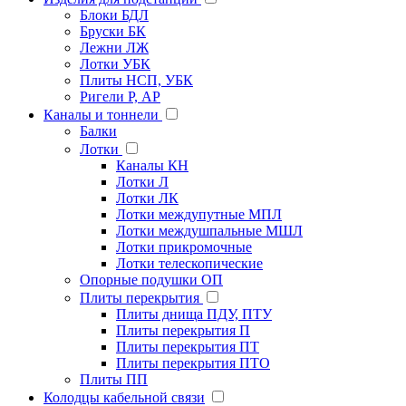
Блоки БДЛ
Бруски БК
Лежни ЛЖ
Лотки УБК
Плиты НСП, УБК
Ригели Р, АР
Каналы и тоннели
Балки
Лотки
Каналы КН
Лотки Л
Лотки ЛК
Лотки междупутные МПЛ
Лотки междушпальные МШЛ
Лотки прикромочные
Лотки телескопические
Опорные подушки ОП
Плиты перекрытия
Плиты днища ПДУ, ПТУ
Плиты перекрытия П
Плиты перекрытия ПТ
Плиты перекрытия ПТО
Плиты ПП
Колодцы кабельной связи