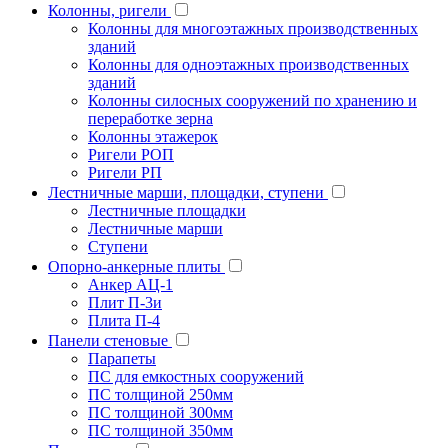
Колонны, ригели
Колонны для многоэтажных производственных
зданий
Колонны для одноэтажных производственных
зданий
Колонны силосных сооружений по хранению и
переработке зерна
Колонны этажерок
Ригели РОП
Ригели РП
Лестничные марши, площадки, ступени
Лестничные площадки
Лестничные марши
Ступени
Опорно-анкерные плиты
Анкер АЦ-1
Плит П-3и
Плита П-4
Панели стеновые
Парапеты
ПС для емкостных сооружений
ПС толщиной 250мм
ПС толщиной 300мм
ПС толщиной 350мм