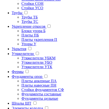
Стойки СОН
Стойки УСО
Трубы
Трубы ТБ
Трубы ТС
Укрепление откосов
Блоки упора Б
Плиты ПБ
Плиты укрепления П
Упоры У
Укрытия
Утяжелители
Утяжелители УБКМ
Утяжелители УБО
Утяжелители УТК
Фермы
Фундаменты опор
Плиты анкерные ПА
Плиты навесные ПН
Стойки фундаментов СФ
Фундаменты составные
Фундаменты цельные
Шпалы ШТ
Элементы колодца