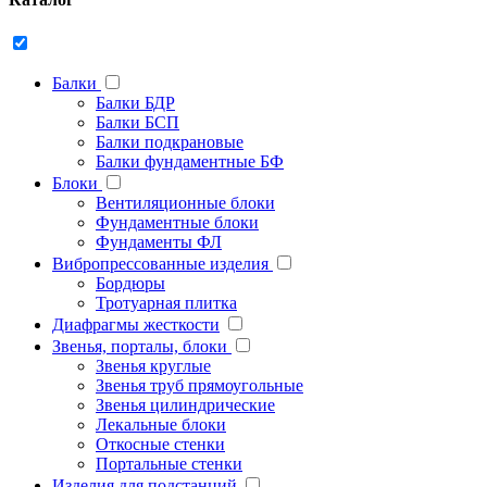
Балки
Балки БДР
Балки БСП
Балки подкрановые
Балки фундаментные БФ
Блоки
Вентиляционные блоки
Фундаментные блоки
Фундаменты ФЛ
Вибропрессованные изделия
Бордюры
Тротуарная плитка
Диафрагмы жесткости
Звенья, порталы, блоки
Звенья круглые
Звенья труб прямоугольные
Звенья цилиндрические
Лекальные блоки
Откосные стенки
Портальные стенки
Изделия для подстанций