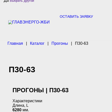
Да
Выбрать другой
c
h
f
o
ОСТАВИТЬ ЗАЯВКУ
r
:
Главная
|
Каталог
|
Прогоны
|
П30-63
П30-63
ПРОГОНЫ | П30-63
Характеристики
Длина, L
6280
мм.