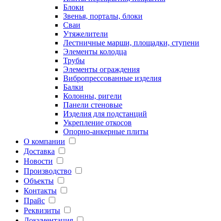
Блоки
Звенья, порталы, блоки
Сваи
Утяжелители
Лестничные марши, площадки, ступени
Элементы колодца
Трубы
Элементы ограждения
Вибропрессованные изделия
Балки
Колонны, ригели
Панели стеновые
Изделия для подстанций
Укрепление откосов
Опорно-анкерные плиты
О компании
Доставка
Новости
Производство
Объекты
Контакты
Прайс
Реквизиты
Документация