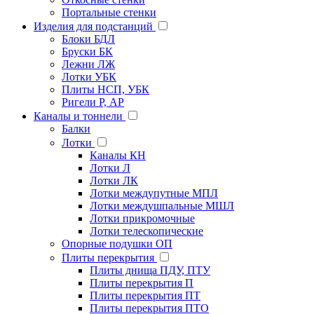
Портальные стенки
Изделия для подстанций
Блоки БДЛ
Бруски БК
Лежни ЛЖ
Лотки УБК
Плиты НСП, УБК
Ригели Р, АР
Каналы и тоннели
Балки
Лотки
Каналы КН
Лотки Л
Лотки ЛК
Лотки междупутные МПЛ
Лотки междушпальные МШЛ
Лотки прикромочные
Лотки телескопические
Опорные подушки ОП
Плиты перекрытия
Плиты днища ПДУ, ПТУ
Плиты перекрытия П
Плиты перекрытия ПТ
Плиты перекрытия ПТО