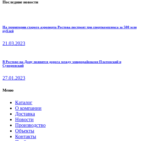
Последние новости
На территории старого аэропорта Ростова построят три спорткомплекса за 500 млн
рублей
21.03.2023
В Ростове-на-Дону появится дорога между микрорайонами Платовский и
Суворовский
27.01.2023
Меню
Каталог
О компании
Доставка
Новости
Производство
Объекты
Контакты