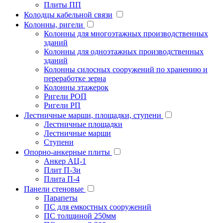
Плиты ПП
Колодцы кабельной связи
Колонны, ригели
Колонны для многоэтажных производственных
зданий
Колонны для одноэтажных производственных
зданий
Колонны силосных сооружений по хранению и
переработке зерна
Колонны этажерок
Ригели РОП
Ригели РП
Лестничные марши, площадки, ступени
Лестничные площадки
Лестничные марши
Ступени
Опорно-анкерные плиты
Анкер АЦ-1
Плит П-3и
Плита П-4
Панели стеновые
Парапеты
ПС для емкостных сооружений
ПС толщиной 250мм