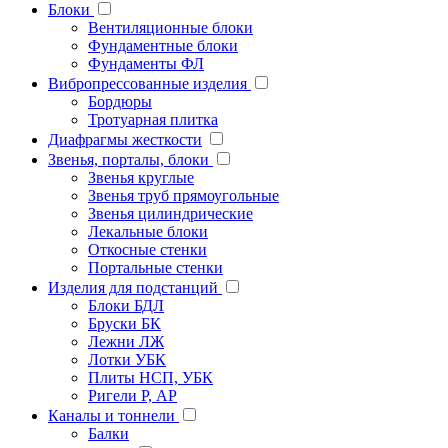
Блоки
Вентиляционные блоки
Фундаментные блоки
Фундаменты ФЛ
Вибропрессованные изделия
Бордюры
Тротуарная плитка
Диафрагмы жесткости
Звенья, порталы, блоки
Звенья круглые
Звенья труб прямоугольные
Звенья цилиндрические
Лекальные блоки
Откосные стенки
Портальные стенки
Изделия для подстанций
Блоки БДЛ
Бруски БК
Лежни ЛЖ
Лотки УБК
Плиты НСП, УБК
Ригели Р, АР
Каналы и тоннели
Балки