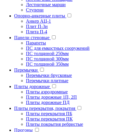
Лестничные марши
Ступени
Опорно-анкерные плиты
Анкер АЦ-1
Плит П-3и
Плита П-4
Панели стеновые
Парапеты
ПС для емкостных сооружений
ПС толщиной 250мм
ПС толщиной 300мм
ПС толщиной 350мм
Перемычки
Перемычки брусковые
Перемычки плитные
Плиты дорожные
Плиты аэродромные
Плиты дорожные 1П, 2П
Плиты дорожные ПД
Плиты перекрытия, покрытия
Плиты перекрытия ПБ
Плиты перекрытия ПК
Плиты покрытия ребристые
Прогоны