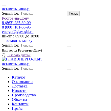
оставить заявку
Search for:
Поиск
Ростов-на-Дону
8 (863) 285-39-09
8 (800) 101-66-95
energo@glav-gbi.ru
пн-пт с 09:00 до 18:00
оставить заявку
Search for:
Ваш город
Ростов-на-Дону
?
Да
Выбрать другой
оставить заявку
Search for:
Каталог
О компании
Доставка
Новости
Производство
Объекты
Контакты
Прайс