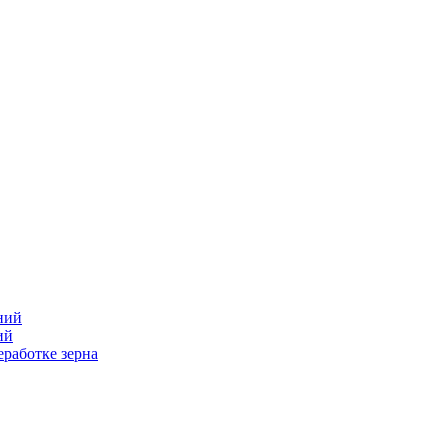
ний
ий
работке зерна