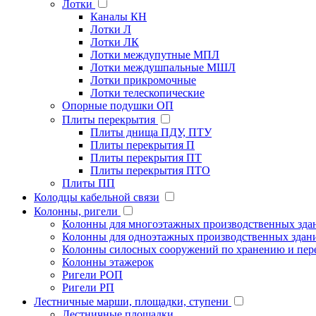
Лотки
Каналы КН
Лотки Л
Лотки ЛК
Лотки междупутные МПЛ
Лотки междушпальные МШЛ
Лотки прикромочные
Лотки телескопические
Опорные подушки ОП
Плиты перекрытия
Плиты днища ПДУ, ПТУ
Плиты перекрытия П
Плиты перекрытия ПТ
Плиты перекрытия ПТО
Плиты ПП
Колодцы кабельной связи
Колонны, ригели
Колонны для многоэтажных производственных зда
Колонны для одноэтажных производственных здан
Колонны силосных сооружений по хранению и пере
Колонны этажерок
Ригели РОП
Ригели РП
Лестничные марши, площадки, ступени
Лестничные площадки