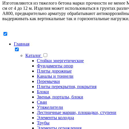
Изготовляются из тяжелого бетона марки прочности не менее 
см от 4 до 12 м. Изделия может использоваться в грунтах разл
А800, предварительно арматуру обрабатывают антикоррозийным
выдерживать как вертикальные так и горизонтальные нагрузки
Главная
Каталог
Стойки энергетические
Фундаменты опор
Плиты дорожные
Каналы и тоннели
Перемычки
Плиты перекрытия, покрытия
Блоки
Звенья, порталы, блоки
Сваи
Утяжелители
Лестничные марши, площадки, ступени
Элементы колодца
Трубы
Элементы ограждения