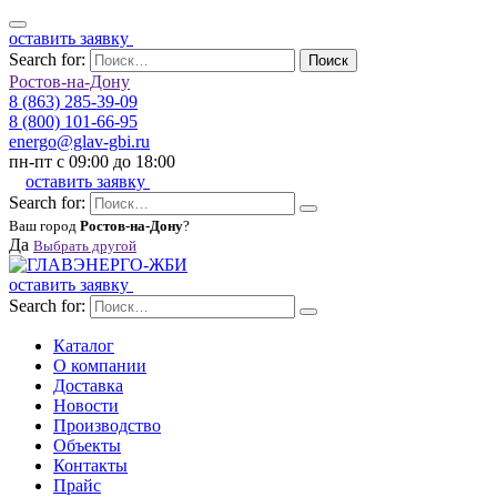
оставить заявку
Search for:
Поиск
Ростов-на-Дону
8 (863) 285-39-09
8 (800) 101-66-95
energo@glav-gbi.ru
пн-пт с 09:00 до 18:00
оставить заявку
Search for:
Ваш город
Ростов-на-Дону
?
Да
Выбрать другой
оставить заявку
Search for:
Каталог
О компании
Доставка
Новости
Производство
Объекты
Контакты
Прайс