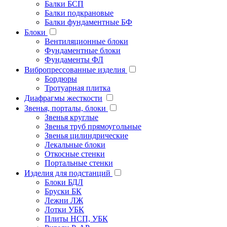
Балки БСП
Балки подкрановые
Балки фундаментные БФ
Блоки
Вентиляционные блоки
Фундаментные блоки
Фундаменты ФЛ
Вибропрессованные изделия
Бордюры
Тротуарная плитка
Диафрагмы жесткости
Звенья, порталы, блоки
Звенья круглые
Звенья труб прямоугольные
Звенья цилиндрические
Лекальные блоки
Откосные стенки
Портальные стенки
Изделия для подстанций
Блоки БДЛ
Бруски БК
Лежни ЛЖ
Лотки УБК
Плиты НСП, УБК