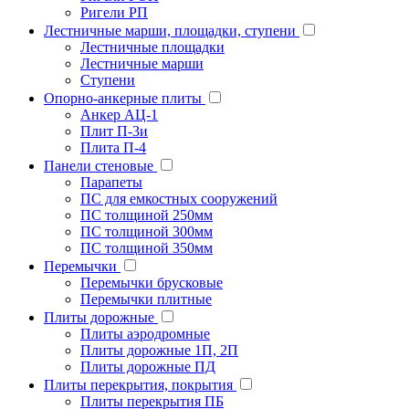
Ригели РП
Лестничные марши, площадки, ступени
Лестничные площадки
Лестничные марши
Ступени
Опорно-анкерные плиты
Анкер АЦ-1
Плит П-3и
Плита П-4
Панели стеновые
Парапеты
ПС для емкостных сооружений
ПС толщиной 250мм
ПС толщиной 300мм
ПС толщиной 350мм
Перемычки
Перемычки брусковые
Перемычки плитные
Плиты дорожные
Плиты аэродромные
Плиты дорожные 1П, 2П
Плиты дорожные ПД
Плиты перекрытия, покрытия
Плиты перекрытия ПБ