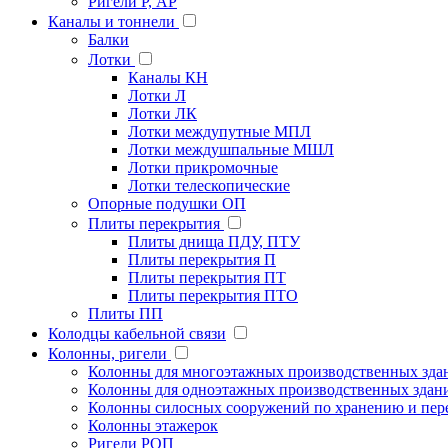
Ригели Р, АР
Каналы и тоннели
Балки
Лотки
Каналы КН
Лотки Л
Лотки ЛК
Лотки междупутные МПЛ
Лотки междушпальные МШЛ
Лотки прикромочные
Лотки телескопические
Опорные подушки ОП
Плиты перекрытия
Плиты днища ПДУ, ПТУ
Плиты перекрытия П
Плиты перекрытия ПТ
Плиты перекрытия ПТО
Плиты ПП
Колодцы кабельной связи
Колонны, ригели
Колонны для многоэтажных производственных зда
Колонны для одноэтажных производственных здан
Колонны силосных сооружений по хранению и пере
Колонны этажерок
Ригели РОП