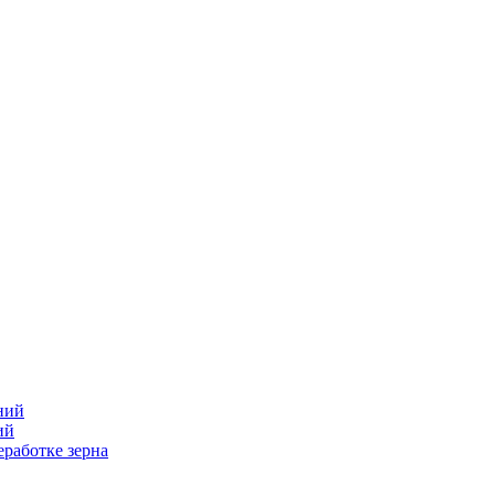
ний
ий
работке зерна