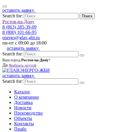
оставить заявку
Search for:
Поиск
Ростов-на-Дону
8 (863) 285-39-09
8 (800) 101-66-95
energo@glav-gbi.ru
пн-пт с 09:00 до 18:00
оставить заявку
Search for:
Ваш город
Ростов-на-Дону
?
Да
Выбрать другой
оставить заявку
Search for:
Каталог
О компании
Доставка
Новости
Производство
Объекты
Контакты
Прайс