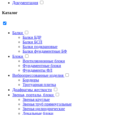
Документация
Каталог
Балки
Балки БДР
Балки БСП
Балки подкрановые
Балки фундаментные БФ
Блоки
Вентиляционные блоки
Фундаментные блоки
Фундаменты ФЛ
Вибропрессованные изделия
Бордюры
Тротуарная плитка
Диафрагмы жесткости
Звенья, порталы, блоки
Звенья круглые
Звенья труб прямоугольные
Звенья цилиндрические
Лекальные блоки