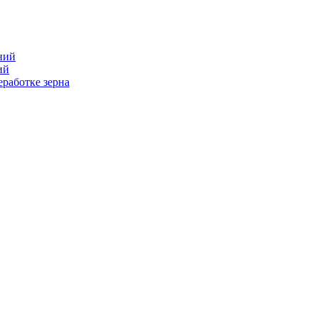
ний
ий
работке зерна