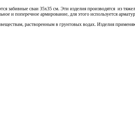
ся забивные сваи 35х35 см. Эти изделия производятся из тяже
ное и поперечное армирование, для этого используется арматурна
еществам, растворенным в грунтовых водах. Изделия применяют