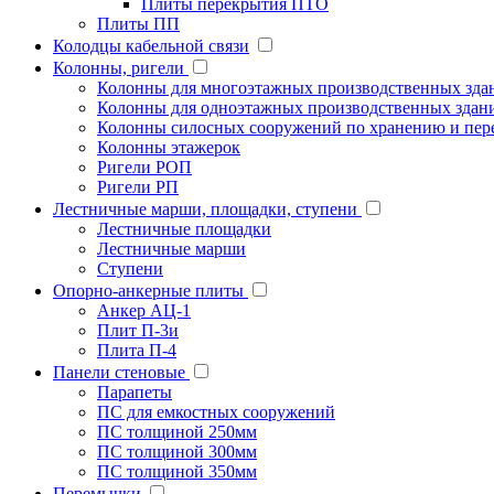
Плиты перекрытия ПТО
Плиты ПП
Колодцы кабельной связи
Колонны, ригели
Колонны для многоэтажных производственных зда
Колонны для одноэтажных производственных здан
Колонны силосных сооружений по хранению и пере
Колонны этажерок
Ригели РОП
Ригели РП
Лестничные марши, площадки, ступени
Лестничные площадки
Лестничные марши
Ступени
Опорно-анкерные плиты
Анкер АЦ-1
Плит П-3и
Плита П-4
Панели стеновые
Парапеты
ПС для емкостных сооружений
ПС толщиной 250мм
ПС толщиной 300мм
ПС толщиной 350мм
Перемычки