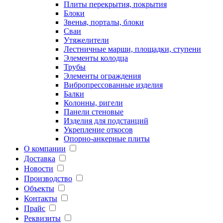
Плиты перекрытия, покрытия
Блоки
Звенья, порталы, блоки
Сваи
Утяжелители
Лестничные марши, площадки, ступени
Элементы колодца
Трубы
Элементы ограждения
Вибропрессованные изделия
Балки
Колонны, ригели
Панели стеновые
Изделия для подстанций
Укрепление откосов
Опорно-анкерные плиты
О компании
Доставка
Новости
Производство
Объекты
Контакты
Прайс
Реквизиты