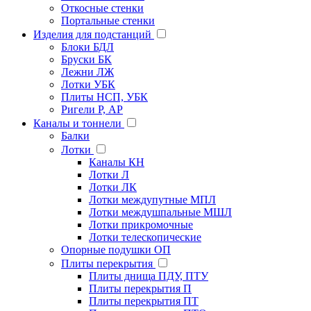
Откосные стенки
Портальные стенки
Изделия для подстанций
Блоки БДЛ
Бруски БК
Лежни ЛЖ
Лотки УБК
Плиты НСП, УБК
Ригели Р, АР
Каналы и тоннели
Балки
Лотки
Каналы КН
Лотки Л
Лотки ЛК
Лотки междупутные МПЛ
Лотки междушпальные МШЛ
Лотки прикромочные
Лотки телескопические
Опорные подушки ОП
Плиты перекрытия
Плиты днища ПДУ, ПТУ
Плиты перекрытия П
Плиты перекрытия ПТ