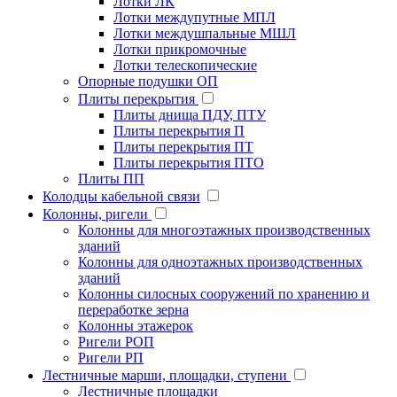
Лотки ЛК
Лотки междупутные МПЛ
Лотки междушпальные МШЛ
Лотки прикромочные
Лотки телескопические
Опорные подушки ОП
Плиты перекрытия
Плиты днища ПДУ, ПТУ
Плиты перекрытия П
Плиты перекрытия ПТ
Плиты перекрытия ПТО
Плиты ПП
Колодцы кабельной связи
Колонны, ригели
Колонны для многоэтажных производственных
зданий
Колонны для одноэтажных производственных
зданий
Колонны силосных сооружений по хранению и
переработке зерна
Колонны этажерок
Ригели РОП
Ригели РП
Лестничные марши, площадки, ступени
Лестничные площадки