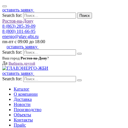
оставить заявку
Search for:
Поиск
Ростов-на-Дону
8 (863) 285-39-09
8 (800) 101-66-95
energo@glav-gbi.ru
пн-пт с 09:00 до 18:00
оставить заявку
Search for:
Ваш город
Ростов-на-Дону
?
Да
Выбрать другой
оставить заявку
Search for:
Каталог
О компании
Доставка
Новости
Производство
Объекты
Контакты
Прайс