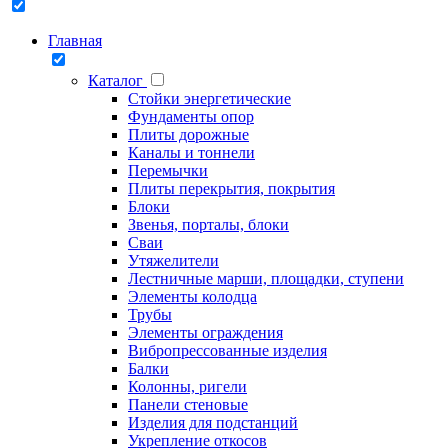
Главная
Каталог
Стойки энергетические
Фундаменты опор
Плиты дорожные
Каналы и тоннели
Перемычки
Плиты перекрытия, покрытия
Блоки
Звенья, порталы, блоки
Сваи
Утяжелители
Лестничные марши, площадки, ступени
Элементы колодца
Трубы
Элементы ограждения
Вибропрессованные изделия
Балки
Колонны, ригели
Панели стеновые
Изделия для подстанций
Укрепление откосов