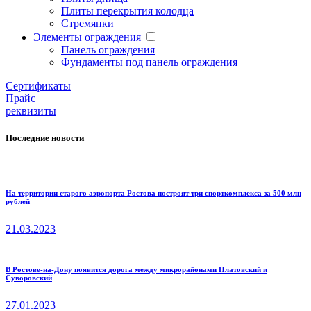
Плиты перекрытия колодца
Стремянки
Элементы ограждения
Панель ограждения
Фундаменты под панель ограждения
Cертификаты
Прайс
реквизиты
Последние новости
На территории старого аэропорта Ростова построят три спорткомплекса за 500 млн
рублей
21.03.2023
В Ростове-на-Дону появится дорога между микрорайонами Платовский и
Суворовский
27.01.2023