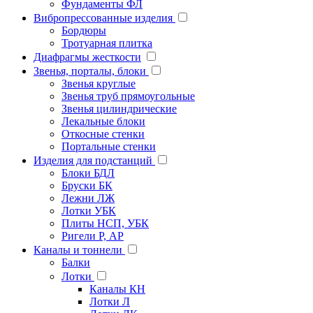
Фундаменты ФЛ
Вибропрессованные изделия
Бордюры
Тротуарная плитка
Диафрагмы жесткости
Звенья, порталы, блоки
Звенья круглые
Звенья труб прямоугольные
Звенья цилиндрические
Лекальные блоки
Откосные стенки
Портальные стенки
Изделия для подстанций
Блоки БДЛ
Бруски БК
Лежни ЛЖ
Лотки УБК
Плиты НСП, УБК
Ригели Р, АР
Каналы и тоннели
Балки
Лотки
Каналы КН
Лотки Л