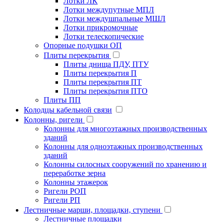
Лотки ЛК
Лотки междупутные МПЛ
Лотки междушпальные МШЛ
Лотки прикромочные
Лотки телескопические
Опорные подушки ОП
Плиты перекрытия
Плиты днища ПДУ, ПТУ
Плиты перекрытия П
Плиты перекрытия ПТ
Плиты перекрытия ПТО
Плиты ПП
Колодцы кабельной связи
Колонны, ригели
Колонны для многоэтажных производственных
зданий
Колонны для одноэтажных производственных
зданий
Колонны силосных сооружений по хранению и
переработке зерна
Колонны этажерок
Ригели РОП
Ригели РП
Лестничные марши, площадки, ступени
Лестничные площадки