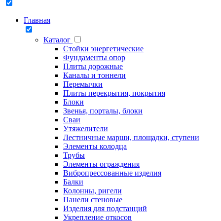
Главная
Каталог
Стойки энергетические
Фундаменты опор
Плиты дорожные
Каналы и тоннели
Перемычки
Плиты перекрытия, покрытия
Блоки
Звенья, порталы, блоки
Сваи
Утяжелители
Лестничные марши, площадки, ступени
Элементы колодца
Трубы
Элементы ограждения
Вибропрессованные изделия
Балки
Колонны, ригели
Панели стеновые
Изделия для подстанций
Укрепление откосов