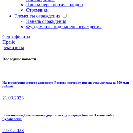
Плиты перекрытия колодца
Стремянки
Элементы ограждения
Панель ограждения
Фундаменты под панель ограждения
Cертификаты
Прайс
реквизиты
Последние новости
На территории старого аэропорта Ростова построят три спорткомплекса за 500 млн
рублей
21.03.2023
В Ростове-на-Дону появится дорога между микрорайонами Платовский и
Суворовский
27.01.2023