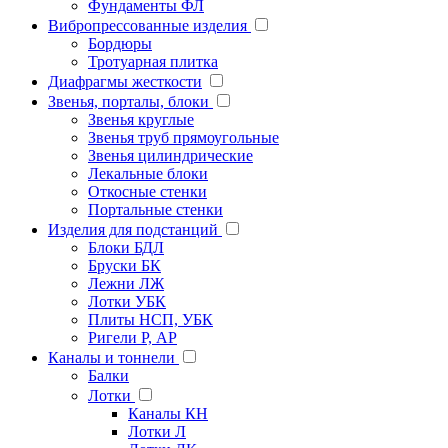
Фундаменты ФЛ
Вибропрессованные изделия
Бордюры
Тротуарная плитка
Диафрагмы жесткости
Звенья, порталы, блоки
Звенья круглые
Звенья труб прямоугольные
Звенья цилиндрические
Лекальные блоки
Откосные стенки
Портальные стенки
Изделия для подстанций
Блоки БДЛ
Бруски БК
Лежни ЛЖ
Лотки УБК
Плиты НСП, УБК
Ригели Р, АР
Каналы и тоннели
Балки
Лотки
Каналы КН
Лотки Л