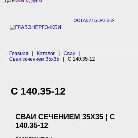
Да
Выбрать другой
c
h
f
o
ОСТАВИТЬ ЗАЯВКУ
r
:
Главная
|
Каталог
|
Сваи
|
Сваи сечением 35х35
|
С 140.35-12
С 140.35-12
СВАИ СЕЧЕНИЕМ 35Х35 | С
140.35-12