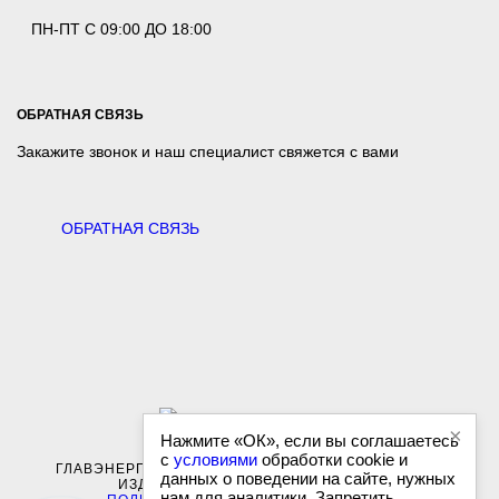
ПН-ПТ С 09:00 ДО 18:00
ОБРАТНАЯ СВЯЗЬ
Закажите звонок и наш специалист свяжется с вами
ОБРАТНАЯ СВЯЗЬ
×
Нажмите «ОК», если вы соглашаетесь
с
условиями
обработки cookie и
ГЛАВЭНЕРГО-ЖБИ - ПОСТАВКИ ЖЕЛЕЗОБЕТОННЫХ
данных о поведении на сайте, нужных
ИЗДЕЛИЙ. ВСЕ ПРАВА ЗАЩИЩЕНЫ
нам для аналитики. Запретить