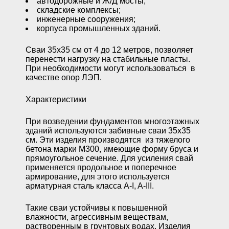
автодорожные и Ж/Д мосты;
складские комплексы;
инженерные сооружения;
корпуса промышленных зданий.
Сваи 35х35 см от 4 до 12 метров, позволяет
перенести нагрузку на стабильные пласты.
При необходимости могут использоваться в
качестве опор ЛЭП.
Характеристики
При возведении фундаментов многоэтажных
зданий используются забивные сваи 35х35
см. Эти изделия производятся из тяжелого
бетона марки М300, имеющие форму бруса и
прямоугольное сечение. Для усиления свай
применяется продольное и поперечное
армирование, для этого используется
арматурная сталь класса A-I, A-III.
Такие сваи устойчивы к повышенной
влажности, агрессивным веществам,
растворенным в грунтовых водах. Изделия