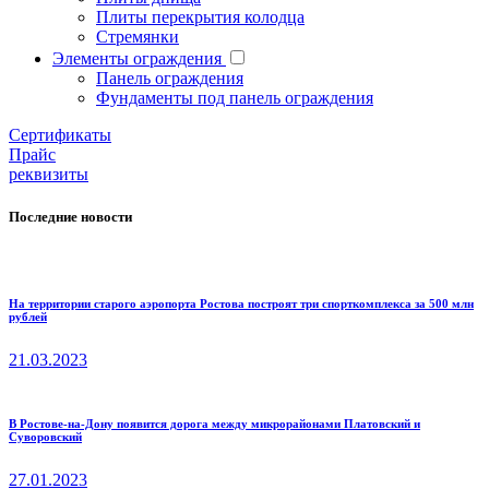
Плиты перекрытия колодца
Стремянки
Элементы ограждения
Панель ограждения
Фундаменты под панель ограждения
Cертификаты
Прайс
реквизиты
Последние новости
На территории старого аэропорта Ростова построят три спорткомплекса за 500 млн
рублей
21.03.2023
В Ростове-на-Дону появится дорога между микрорайонами Платовский и
Суворовский
27.01.2023