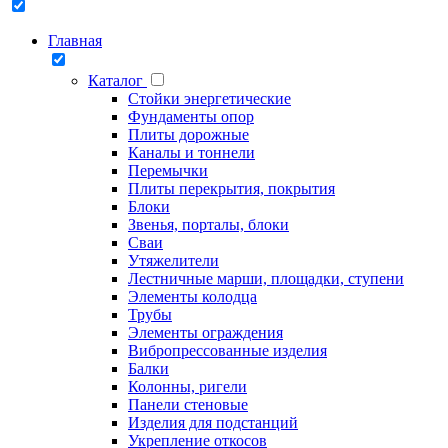
Главная
Каталог
Стойки энергетические
Фундаменты опор
Плиты дорожные
Каналы и тоннели
Перемычки
Плиты перекрытия, покрытия
Блоки
Звенья, порталы, блоки
Сваи
Утяжелители
Лестничные марши, площадки, ступени
Элементы колодца
Трубы
Элементы ограждения
Вибропрессованные изделия
Балки
Колонны, ригели
Панели стеновые
Изделия для подстанций
Укрепление откосов