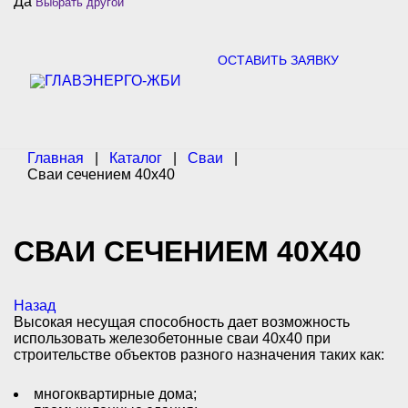
Да
Выбрать другой
c
h
f
o
ОСТАВИТЬ ЗАЯВКУ
r
:
Главная
|
Каталог
|
Сваи
|
Сваи сечением 40х40
СВАИ СЕЧЕНИЕМ 40Х40
Назад
Высокая несущая способность дает возможность
использовать железобетонные сваи 40х40 при
строительстве объектов разного назначения таких как:
многоквартирные дома;