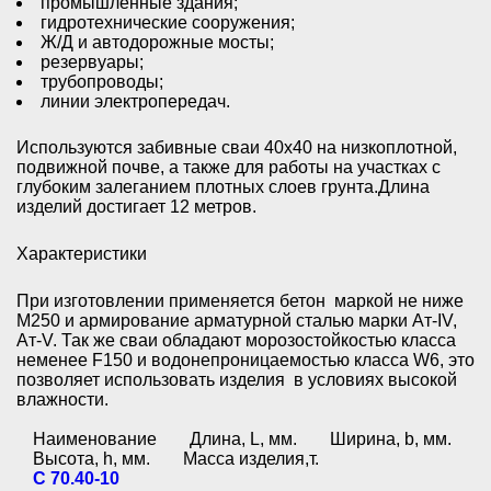
промышленные здания;
гидротехнические сооружения;
Ж/Д и автодорожные мосты;
резервуары;
трубопроводы;
линии электропередач.
Используются забивные сваи 40х40 на низкоплотной,
подвижной почве, а также для работы на участках с
глубоким залеганием плотных слоев грунта.Длина
изделий достигает 12 метров.
Характеристики
При изготовлении применяется бетон маркой не ниже
М250 и армирование арматурной сталью марки Aт-IV,
Aт-V. Так же сваи обладают морозостойкостью класса
не
менее F150 и водонепроницаемостью класса W6, это
позволяет использовать изделия в условиях высокой
влажности.
Наименование
Длина, L, мм.
Ширина, b, мм.
Высота, h, мм.
Масса изделия,т.
С 70.40-10