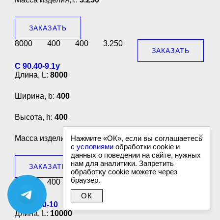
ЗАКАЗАТЬ
8000
400
400
3.250
ЗАКАЗАТЬ
С 90.40-9.1у
Длина, L:
8000
Ширина, b:
400
Высота, h:
400
×
Масса изделия,т.:
Нажмите «ОК», если вы соглашаетесь
3.250
с
условиями
обработки cookie и
данных о поведении на сайте, нужных
нам для аналитики. Запретить
ЗАКАЗАТЬ
обработку cookie можете через
браузер.
8000
400
400
3.250
ЗАКАЗАТЬ
ОК
С 100.40-10
Длина, L:
10000