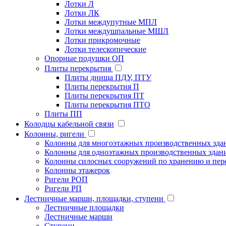
Лотки Л
Лотки ЛК
Лотки междупутные МПЛ
Лотки междушпальные МШЛ
Лотки прикромочные
Лотки телескопические
Опорные подушки ОП
Плиты перекрытия
Плиты днища ПДУ, ПТУ
Плиты перекрытия П
Плиты перекрытия ПТ
Плиты перекрытия ПТО
Плиты ПП
Колодцы кабельной связи
Колонны, ригели
Колонны для многоэтажных производственных зда
Колонны для одноэтажных производственных здан
Колонны силосных сооружений по хранению и пере
Колонны этажерок
Ригели РОП
Ригели РП
Лестничные марши, площадки, ступени
Лестничные площадки
Лестничные марши
Ступени