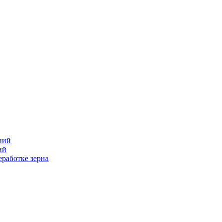
ний
ий
работке зерна