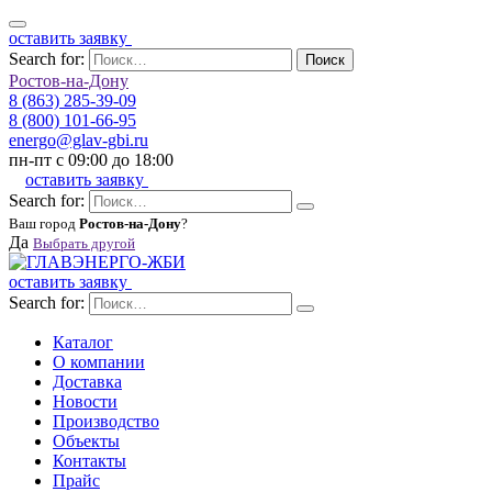
оставить заявку
Search for:
Поиск
Ростов-на-Дону
8 (863) 285-39-09
8 (800) 101-66-95
energo@glav-gbi.ru
пн-пт с 09:00 до 18:00
оставить заявку
Search for:
Ваш город
Ростов-на-Дону
?
Да
Выбрать другой
оставить заявку
Search for:
Каталог
О компании
Доставка
Новости
Производство
Объекты
Контакты
Прайс