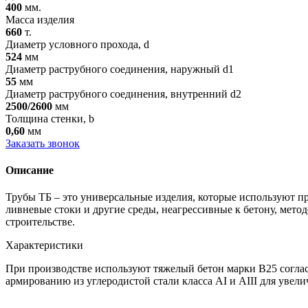
400
мм.
Масса изделия
660
т.
Диаметр условного прохода, d
524
мм
Диаметр раструбного соединения, наружный d1
55
мм
Диаметр раструбного соединения, внутренний d2
2500/2600
мм
Толщина стенки, b
0,60
мм
Заказать звонок
Описание
Трубы ТБ – это универсальные изделия, которые используют 
ливневые стоки и другие среды, неагрессивные к бетону, мет
строительстве.
Характеристики
При производстве используют тяжелый бетон марки В25 согла
армированию из углеродистой стали класса АI и АIII для увели