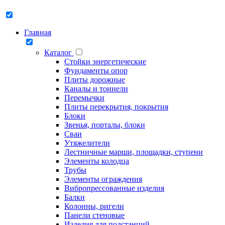
Главная
Каталог
Стойки энергетические
Фундаменты опор
Плиты дорожные
Каналы и тоннели
Перемычки
Плиты перекрытия, покрытия
Блоки
Звенья, порталы, блоки
Сваи
Утяжелители
Лестничные марши, площадки, ступени
Элементы колодца
Трубы
Элементы ограждения
Вибропрессованные изделия
Балки
Колонны, ригели
Панели стеновые
Изделия для подстанций