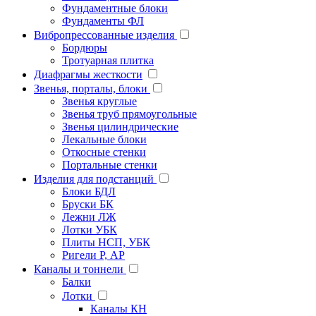
Фундаментные блоки
Фундаменты ФЛ
Вибропрессованные изделия
Бордюры
Тротуарная плитка
Диафрагмы жесткости
Звенья, порталы, блоки
Звенья круглые
Звенья труб прямоугольные
Звенья цилиндрические
Лекальные блоки
Откосные стенки
Портальные стенки
Изделия для подстанций
Блоки БДЛ
Бруски БК
Лежни ЛЖ
Лотки УБК
Плиты НСП, УБК
Ригели Р, АР
Каналы и тоннели
Балки
Лотки
Каналы КН