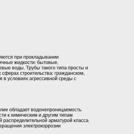
яются при прокладывании
ичные жидкости: бытовые,
вые воды. Трубы такого типа просты и
 сферах строительства: гражданском,
 в условиях агрессивной среды с
елие обладает водонепроницаемость
ти к химическим и другим типам
й распределительной арматурой класса
отвращения электрокоррозии