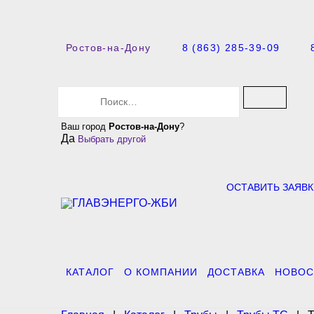
Ростов-на-Дону
8 (863) 285-39-09
S
e
a
Ваш город
Ростов-на-Дону
?
r
Да
Выбрать другой
c
h
f
o
ОСТАВИТЬ ЗАЯВК
r
:
КАТАЛОГ
О КОМПАНИИ
ДОСТАВКА
НОВОС