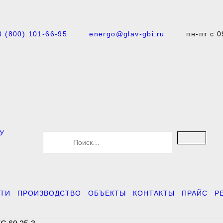
8 (800) 101-66-95
energo@glav-gbi.ru
пн-пт с 0
У
S
e
a
r
c
h
f
ТИ
ПРОИЗВОДСТВО
ОБЪЕКТЫ
КОНТАКТЫ
ПРАЙС
Р
o
r
: