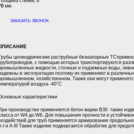
Толщина стенки, b
70
мм
ЗАКАЗАТЬ ЗВОНОК
ОПИСАНИЕ
Трубы цилиндрические раструбные безнапорные ТС
примен
трубопроводов, с помощью которых транспортируются разл
промышленные жидкости, сточные и подземные воды, ливне
надежны в эксплуатации поэтому их применяют в различных
промышленном, хозяйственном. Также они могут применятся
температурой воздуха -40°С
Основные характеристики
При производстве применяется бетон марки В30 также изд
класса от W4 до W6. Для повышения прочности и устойчивос
воздействий для труб применяется армирование продольно
А-I и А-III Также изделие подвергается обработке для пред