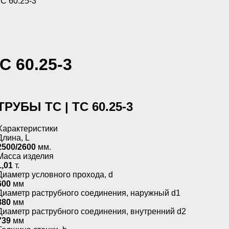
С 60.25-3
С 60.25-3
ТРУБЫ ТС | ТС 60.25-3
Характеристики
Длина, L
2500/2600
мм.
Масса изделия
1,01
т.
Диаметр условного прохода, d
600
мм
Диаметр раструбного соединения, наружный d1
880
мм
Диаметр раструбного соединения, внутренний d2
739
мм