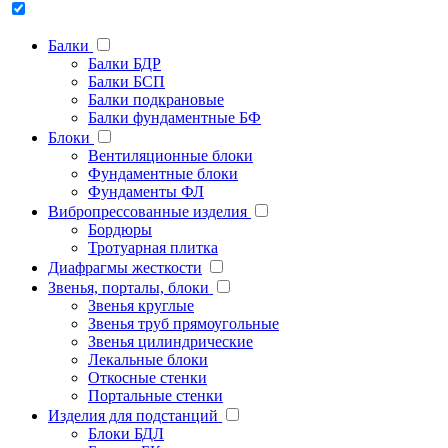
Балки
Балки БДР
Балки БСП
Балки подкрановые
Балки фундаментные БФ
Блоки
Вентиляционные блоки
Фундаментные блоки
Фундаменты ФЛ
Вибропрессованные изделия
Бордюры
Тротуарная плитка
Диафрагмы жесткости
Звенья, порталы, блоки
Звенья круглые
Звенья труб прямоугольные
Звенья цилиндрические
Лекальные блоки
Откосные стенки
Портальные стенки
Изделия для подстанций
Блоки БДЛ