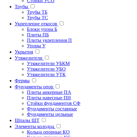
Стойки УСО
Трубы
Трубы ТБ
Трубы ТС
Укрепление откосов
Блоки упора Б
Плиты ПБ
Плиты укрепления П
Упоры У
Укрытия
Утяжелители
Утяжелители УБКМ
Утяжелители УБО
Утяжелители УТК
Фермы
Фундаменты опор
Плиты анкерные ПА
Плиты навесные ПН
Стойки фундаментов СФ
Фундаменты составные
Фундаменты цельные
Шпалы ШТ
Элементы колодца
Кольца опорные КО