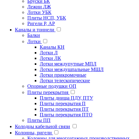
Бруски БК
Лежни ЛЖ
Лотки УБК
Плиты НСП, УБК
Ригели Р, АР
Каналы и тоннели
Балки
Лотки
Каналы КН
Лотки Л
Лотки ЛК
Лотки междупутные МПЛ
Лотки междушпальные МШЛ
Лотки прикромочные
Лотки телескопические
Опорные подушки ОП
Плиты перекрытия
Плиты днища ПДУ, ПТУ
Плиты перекрытия П
Плиты перекрытия ПТ
Плиты перекрытия ПТО
Плиты ПП
Колодцы кабельной связи
Колонны, ригели
Колонны для многоэтажных производственных