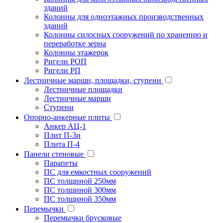
зданий
Колонны для одноэтажных производственных
зданий
Колонны силосных сооружений по хранению и
переработке зерна
Колонны этажерок
Ригели РОП
Ригели РП
Лестничные марши, площадки, ступени
Лестничные площадки
Лестничные марши
Ступени
Опорно-анкерные плиты
Анкер АЦ-1
Плит П-3и
Плита П-4
Панели стеновые
Парапеты
ПС для емкостных сооружений
ПС толщиной 250мм
ПС толщиной 300мм
ПС толщиной 350мм
Перемычки
Перемычки брусковые