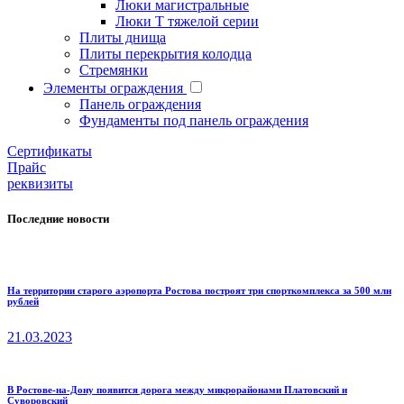
Люки магистральные
Люки Т тяжелой серии
Плиты днища
Плиты перекрытия колодца
Стремянки
Элементы ограждения
Панель ограждения
Фундаменты под панель ограждения
Cертификаты
Прайс
реквизиты
Последние новости
На территории старого аэропорта Ростова построят три спорткомплекса за 500 млн
рублей
21.03.2023
В Ростове-на-Дону появится дорога между микрорайонами Платовский и
Суворовский