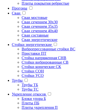
Плиты покрытия ребристые
Прогоны
Сваи
Сваи мостовые
Сваи сечением 30х30
Сваи сечением 35х35
Сваи сечением 40х40
Сваи составные
Сваи энергетические
Стойки энергетические
Вибропрессованные стойки ВС
Приставки ПТ
Стойка напряженная СНВ
Стойки вибрированные СВ
Стойки конические СК
Стойки СОН
Стойки УСО
Трубы
Трубы ТБ
Трубы ТС
Укрепление откосов
Блоки упора Б
Плиты ПБ
Плиты укрепления П