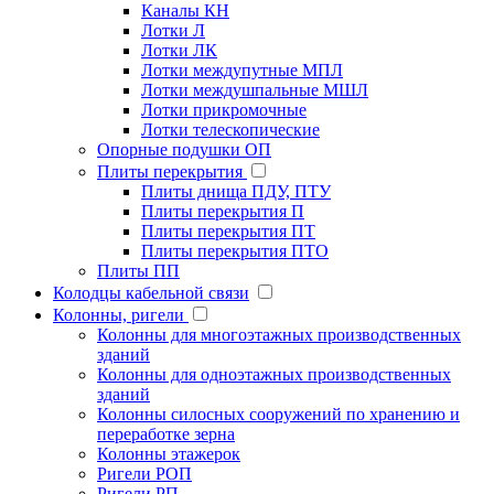
Каналы КН
Лотки Л
Лотки ЛК
Лотки междупутные МПЛ
Лотки междушпальные МШЛ
Лотки прикромочные
Лотки телескопические
Опорные подушки ОП
Плиты перекрытия
Плиты днища ПДУ, ПТУ
Плиты перекрытия П
Плиты перекрытия ПТ
Плиты перекрытия ПТО
Плиты ПП
Колодцы кабельной связи
Колонны, ригели
Колонны для многоэтажных производственных
зданий
Колонны для одноэтажных производственных
зданий
Колонны силосных сооружений по хранению и
переработке зерна
Колонны этажерок
Ригели РОП
Ригели РП