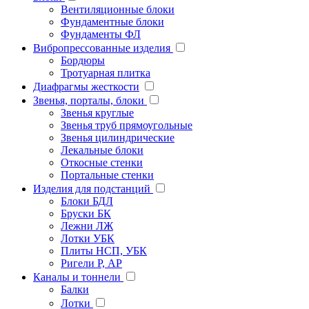
Вентиляционные блоки
Фундаментные блоки
Фундаменты ФЛ
Вибропрессованные изделия
Бордюры
Тротуарная плитка
Диафрагмы жесткости
Звенья, порталы, блоки
Звенья круглые
Звенья труб прямоугольные
Звенья цилиндрические
Лекальные блоки
Откосные стенки
Портальные стенки
Изделия для подстанций
Блоки БДЛ
Бруски БК
Лежни ЛЖ
Лотки УБК
Плиты НСП, УБК
Ригели Р, АР
Каналы и тоннели
Балки
Лотки