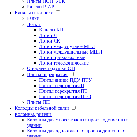
Плиты НСП, УБК
Ригели Р, АР
Каналы и тоннели
Балки
Лотки
Каналы КН
Лотки Л
Лотки ЛК
Лотки междупутные МПЛ
Лотки междушпальные МШЛ
Лотки прикромочные
Лотки телескопические
Опорные подушки ОП
Плиты перекрытия
Плиты днища ПДУ, ПТУ
Плиты перекрытия П
Плиты перекрытия ПТ
Плиты перекрытия ПТО
Плиты ПП
Колодцы кабельной связи
Колонны, ригели
Колонны для многоэтажных производственных
зданий
Колонны для одноэтажных производственных
зданий