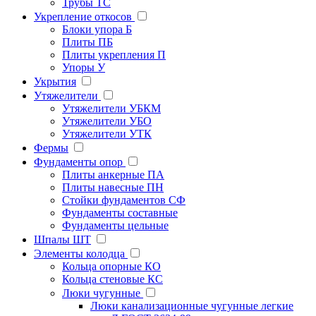
Трубы ТС
Укрепление откосов
Блоки упора Б
Плиты ПБ
Плиты укрепления П
Упоры У
Укрытия
Утяжелители
Утяжелители УБКМ
Утяжелители УБО
Утяжелители УТК
Фермы
Фундаменты опор
Плиты анкерные ПА
Плиты навесные ПН
Стойки фундаментов СФ
Фундаменты составные
Фундаменты цельные
Шпалы ШТ
Элементы колодца
Кольца опорные КО
Кольца стеновые КС
Люки чугунные
Люки канализационные чугунные легкие