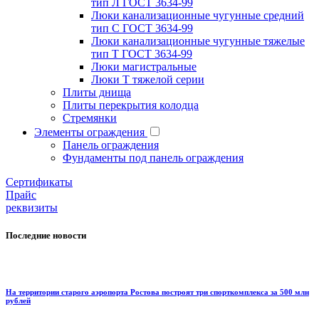
тип Л ГОСТ 3634-99
Люки канализационные чугунные средний
тип С ГОСТ 3634-99
Люки канализационные чугунные тяжелые
тип Т ГОСТ 3634-99
Люки магистральные
Люки Т тяжелой серии
Плиты днища
Плиты перекрытия колодца
Стремянки
Элементы ограждения
Панель ограждения
Фундаменты под панель ограждения
Cертификаты
Прайс
реквизиты
Последние новости
На территории старого аэропорта Ростова построят три спорткомплекса за 500 млн
рублей