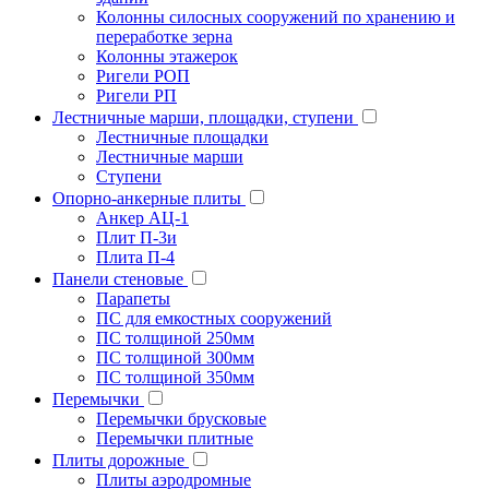
Колонны силосных сооружений по хранению и
переработке зерна
Колонны этажерок
Ригели РОП
Ригели РП
Лестничные марши, площадки, ступени
Лестничные площадки
Лестничные марши
Ступени
Опорно-анкерные плиты
Анкер АЦ-1
Плит П-3и
Плита П-4
Панели стеновые
Парапеты
ПС для емкостных сооружений
ПС толщиной 250мм
ПС толщиной 300мм
ПС толщиной 350мм
Перемычки
Перемычки брусковые
Перемычки плитные
Плиты дорожные
Плиты аэродромные