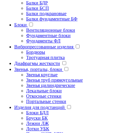
Балки БДР
Балки БСП
Балки подкрановые
Балки фундаментные БФ
Блоки
Вентиляционные блоки
Фундаментные блоки
Фундаменты ФЛ
Вибропрессованные изделия
Бордюры
Тротуарная плитка
Диафрагмы жесткости
Звенья, порталы, блоки
Звенья круглые
Звенья труб прямоугольные
Звенья цилиндрические
Лекальные блоки
Откосные стенки
Портальные стенки
Изделия для подстанций
Блоки БДЛ
Бруски БК
Лежни ЛЖ
Лотки УБК